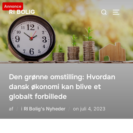
Videre
Annonce
Søg
RI BOLIG
til
SLÅ NA
efter:
indhold
Den grønne omstilling: Hvordan
dansk økonomi kan blive et
globalt forbillede
Udgivet
af
i
RI Bolig's Nyheder
on
juli 4, 2023
d.