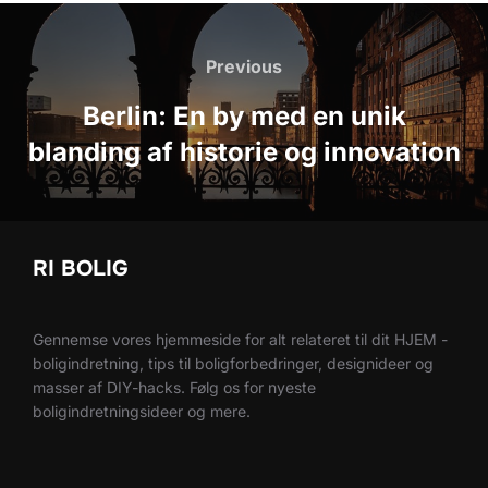
Indlægsnavigation
Previous
Previous
Berlin: En by med en unik
blanding af historie og innovation
RI BOLIG
Gennemse vores hjemmeside for alt relateret til dit HJEM -
boligindretning, tips til boligforbedringer, designideer og
masser af DIY-hacks. Følg os for nyeste
boligindretningsideer og mere.