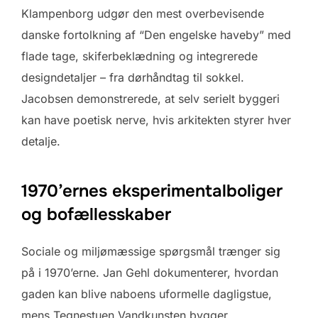
Klampenborg udgør den mest overbevisende
danske fortolkning af “Den engelske haveby” med
flade tage, skifer­beklædning og integrerede
design­detaljer – fra dørhåndtag til sokkel.
Jacobsen demonstrerede, at selv serielt byggeri
kan have poetisk nerve, hvis arkitekten styrer hver
detalje.
1970’ernes eksperimental­boliger
og bofællesskaber
Sociale og miljømæssige spørgsmål trænger sig
på i 1970’erne. Jan Gehl dokumenterer, hvordan
gaden kan blive naboens uformelle dagligstue,
mens Tegnestuen Vandkunsten bygger