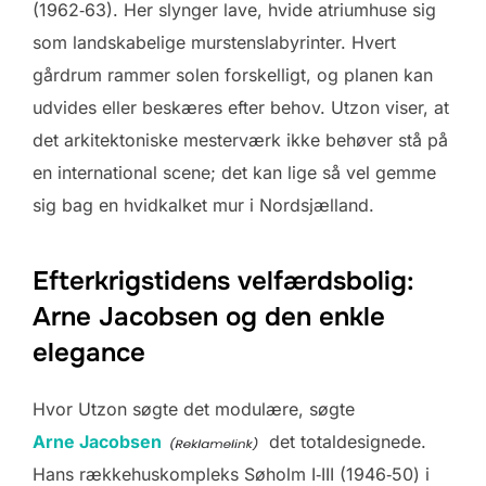
(1962‑63). Her slynger lave, hvide atriumhuse sig
som landskabelige murstens­labyrinter. Hvert
gårdrum rammer solen forskelligt, og planen kan
udvides eller beskæres efter behov. Utzon viser, at
det arkitektoniske mesterværk ikke behøver stå på
en international scene; det kan lige så vel gemme
sig bag en hvidkalket mur i Nordsjælland.
Efterkrigstidens velfærdsbolig:
Arne Jacobsen og den enkle
elegance
Hvor Utzon søgte det modulære, søgte
Arne Jacobsen
det totaldesignede.
Hans rækkehus­kompleks Søholm I‑III (1946‑50) i