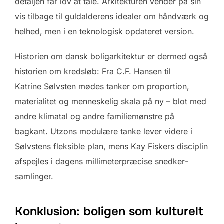
detaljen får lov at tale. Arkitekturen vender på sin
vis tilbage til guldalderens idealer om håndværk og
helhed, men i en teknologisk opdateret version.
Historien om dansk boligarkitektur er dermed også
historien om kredsløb: Fra C.F. Hansen til
Katrine Sølvsten mødes tanker om proportion,
materialitet og menneskelig skala på ny – blot med
andre klimatal og andre familiemønstre på
bagkant. Utzons modulære tanke lever videre i
Sølvstens fleksible plan, mens Kay Fiskers disciplin
afspejles i dagens millimeterpræcise snedker­
samlinger.
Konklusion: boligen som kulturelt