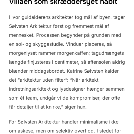
Villaen som skræddersyet habit
Hvor guldalderens arkitekter tog mål af byen, tager
Sølvsten Arkitektur først og fremmest mål af
mennesket. Processen begynder på grunden med
en sol‑ og skyggestudie. Vinduer placeres, så
morgenlyset rammer morgenkaffen; tagudhængets
længde finjusteres i centimeter, så aften­solen aldrig
blænder middagsbordet. Katrine Sølvsten kalder
det “arkitektur uden filter”: “Når arkitekt,
indretnings­arkitekt og lysdesigner hænger sammen
som ét team, undgår vi de kompromiser, der ofte
får detaljer til at knirke,” siger hun.
For Sølvsten Arkitektur handler minimalisme ikke
om askese, men om selektiv overflod. I stedet for