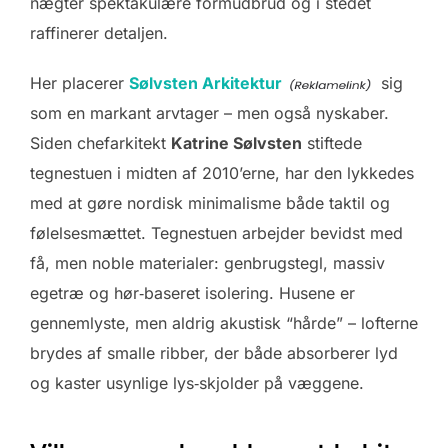
nægter spektakulære formudbrud og i stedet
raffinerer detaljen.
Her placerer
Sølvsten Arkitektur
sig
som en markant arvtager – men også nyskaber.
Siden chefarkitekt
Katrine Sølvsten
stiftede
tegnestuen i midten af 2010’erne, har den lykkedes
med at gøre nordisk minimalisme både taktil og
følelses­mættet. Tegnestuen arbejder bevidst med
få, men noble materialer: genbrugstegl, massiv
egetræ og hør‑baseret isolering. Husene er
gennemlyste, men aldrig akustisk “hårde” – lofterne
brydes af smalle ribber, der både absorberer lyd
og kaster usynlige lys‑skjolder på væggene.