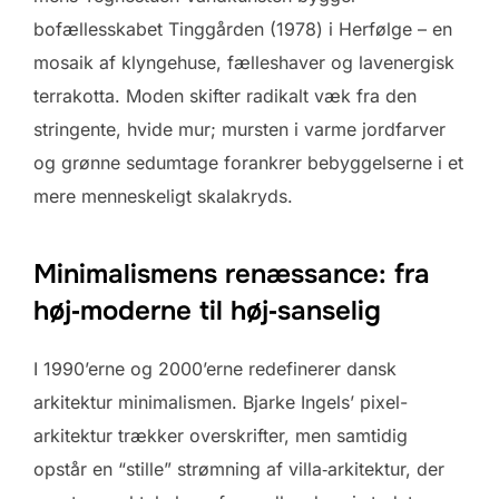
bofællesskabet Tinggården (1978) i Herfølge – en
mosaik af klyngehuse, fælles­haver og lavenergisk
terrakotta. Moden skifter radikalt væk fra den
stringente, hvide mur; mursten i varme jordfarver
og grønne sedumtage forankrer bebyggelserne i et
mere menneskeligt skala­kryds.
Minimalismens renæssance: fra
høj‑moderne til høj‑sanselig
I 1990’erne og 2000’erne redefinerer dansk
arkitektur minimalismen. Bjarke Ingels’ pixel­
arkitektur trækker overskrifter, men samtidig
opstår en “stille” strømning af villa‑arkitektur, der