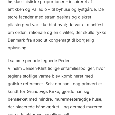
højklassicistiske proportioner – inspireret af
antikken og Palladio – til byhuse og lystgårde. De
store facader med stram gesims og diskret
pilaster­pryd var ikke blot pynt; de var et manifest
om orden, rationale og en civilitet, der skulle rykke
Danmark fra absolut kongemagt til borgerlig
oplysning.
I samme periode tegnede Peder
Vilhelm Jensen‑Klint tidlige enfamilies­boliger, hvor
teglens stoflige varme blev kombineret med
gotiske referencer. Selv om han i dag primært er
kendt for Grundtvigs Kirke, gjorde han sig
bemærket med mindre, murermester­agtige huse,
der placerede håndværket – og dermed mureren –
som arkitekturens egentlige helt.