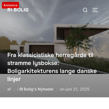
Videre
Annonce
Søg
RI BOLIG
til
SLÅ NA
efter:
indhold
Fra klassicistiske herregårde til
stramme lysbokse:
Boligarkitekturens lange danske
linjer
Udgivet
af
i
RI Bolig's Nyheder
on
juni 21, 2025
d.