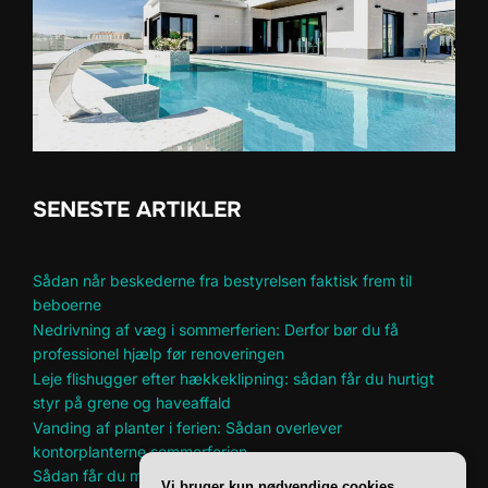
SENESTE ARTIKLER
Sådan når beskederne fra bestyrelsen faktisk frem til
beboerne
Nedrivning af væg i sommerferien: Derfor bør du få
professionel hjælp før renoveringen
Leje flishugger efter hækkeklipning: sådan får du hurtigt
styr på grene og haveaffald
Vanding af planter i ferien: Sådan overlever
kontorplanterne sommerferien
Sådan får du mere plads til hobbyer i et lille hjem
Vi bruger kun nødvendige cookies