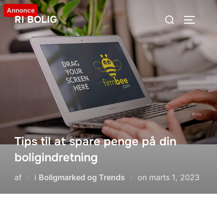
Videre
Annonce
Søg
RI BOLIG
til
SLÅ NA
efter:
indhold
Tips til at spare penge på din
boligindretning
Udgivet
af
i
Boligmarked og Trends
on
marts 1, 2023
d.