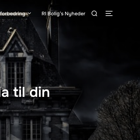
Søg
gforbedring
RI Bolig’s Nyheder
SLÅ NAVIG
efter:
 til din