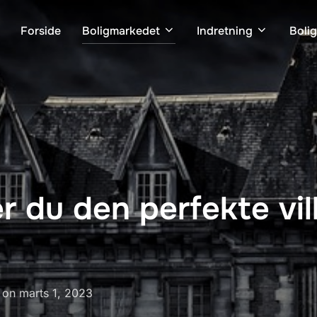
Forside
Boligmarkedet
Indretning
Boli
 du den perfekte villa
Udgivet
on
marts 1, 2023
d.