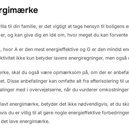
ergimærke
lla til din familie, er det vigtigt at tage hensyn til bolige
n er, og kan give dig en idé om, hvor meget du kan forvente 
, hvor A er den mest energieffektive og G er den mindst ener
ktivitet ikke kun betyder lavere energiregninger, men også 
ærke, skal du også være opmærksom på, om der er anbefali
et. Disse anbefalinger kan omfatte alt fra efterisolering til 
falinger med i overvejelserne, når du vurderer omkostninge
et lavt energimærke, betyder det ikke nødvendigvis, at du ska
is du er villig til at gøre nogle energieffektive forbedring
f det lave energimærke.