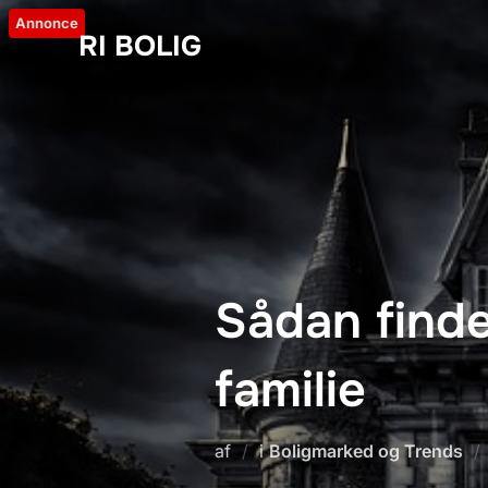
Videre
Annonce
RI BOLIG
til
indhold
Sådan finder
familie
af
i
Boligmarked og Trends