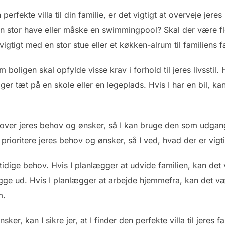
perfekte villa til din familie, er det vigtigt at overveje jer
r en stor have eller måske en swimmingpool? Skal der være fle
vigtigt med en stor stue eller et køkken-alrum til familiens f
m boligen skal opfylde visse krav i forhold til jeres livsstil
gger tæt på en skole eller en legeplads. Hvis I har en bil, ka
te over jeres behov og ønsker, så I kan bruge den som udgan
ioritere jeres behov og ønsker, så I ved, hvad der er vigtigs
idige behov. Hvis I planlægger at udvide familien, kan det 
bygge ud. Hvis I planlægger at arbejde hjemmefra, kan det v
m.
er, kan I sikre jer, at I finder den perfekte villa til jeres fa