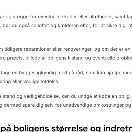
ve og vægge for eventuelle skader eller utætheder, samt 
t, bør du også se loftet og kælderen efter, for at sikre dig, 
idligere reparationer eller renoveringer, og om der er en t
ere præcist billede af boligens tilstand og eventuelle proble
 tage en byggesagkyndig med på råd, som kan hjælpe med a
ering eller vedligeholdelse.
igs stand og vedligeholdelse, kan du undgå at købe en boli
 og dermed spare dig selv for unødvendige omkostninger og
 boligens størrelse og indret