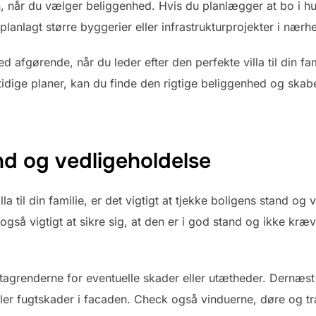
 når du vælger beliggenhed. Hvis du planlægger at bo i hu
lanlagt større byggerier eller infrastrukturprojekter i nærh
d afgørende, når du leder efter den perfekte villa til din fam
mtidige planer, kan du finde den rigtige beliggenhed og ska
nd og vedligeholdelse
la til din familie, er det vigtigt at tjekke boligens stand og
gså vigtigt at sikre sig, at den er i god stand og ikke kræ
tagrenderne for eventuelle skader eller utætheder. Dernæst
ller fugtskader i facaden. Check også vinduerne, døre og tr