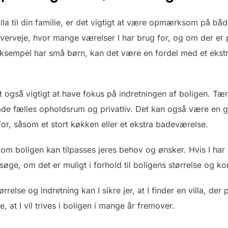
illa til din familie, er det vigtigt at være opmærksom på bå
overveje, hvor mange værelser I har brug for, og om der er pl
ksempel har små børn, kan det være en fordel med et ekstra
t også vigtigt at have fokus på indretningen af boligen. Tæ
både fælles opholdsrum og privatliv. Det kan også være en 
 for, såsom et stort køkken eller et ekstra badeværelse.
om boligen kan tilpasses jeres behov og ønsker. Hvis I har 
øge, om det er muligt i forhold til boligens størrelse og ko
rrelse og indretning kan I sikre jer, at I finder en villa, der 
, at I vil trives i boligen i mange år fremover.