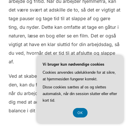
arbejde og fritid. Når du arbejder hjemmefra, kan
det være svært at adskille de to, så det er vigtigt at
tage pauser og tage tid til at slappe af og gøre
ting, du nyder. Dette kan omfatte at tage en gåtur i
naturen, læse en bog eller se en film. Det er også
vigtigt at have en klar sluttid for din arbejdsdag, så
du ved, hvornår det er tid til at afslutte og slappe
af.
Vi bruger kun nødvendige cookies
Cookies anvendes udelukkende for at sikre,
Ved at skabe en god arbejdsrutine og holde dig til
at hjemmesiden fungerer korrekt.
den, kan du forbedre din produktivitet og trivsel,
Disse cookies sættes af os og slettes
når du arbejder hjemmefra. Det kan også hjælpe
automatisk, når din session slutter eller efter
kort tid.
dig med at adskille arbejde fra fritid og skabe en
balance i dit liv.
OK