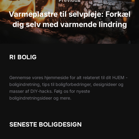
Previous
Varmeplastre til selvpleje: Forkæl
dig selv med varmende lindring
RI BOLIG
Gennemse vores hjemmeside for alt relateret til dit HJEM -
boligindretning, tips til boligforbedringer, designideer og
masser af DIY-hacks. Følg os for nyeste
boligindretningsideer og mere.
SENESTE BOLIGDESIGN