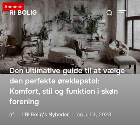
Videre
Annonce
Søg
RI BOLIG
til
SLÅ NA
efter:
indhold
Den ultimative guide til at vælge
den perfekte øreklapstol:
Komfort, stil og funktion i skøn
forening
Udgivet
af
i
RI Bolig's Nyheder
on
juli 3, 2023
d.