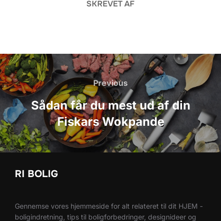
SKREVET AF
Indlægsnavigation
Previous
Previous
Sådan får du mest ud af din
Fiskars Wokpande
RI BOLIG
Gennemse vores hjemmeside for alt relateret til dit HJEM -
boligindretning, tips til boligforbedringer, designideer og