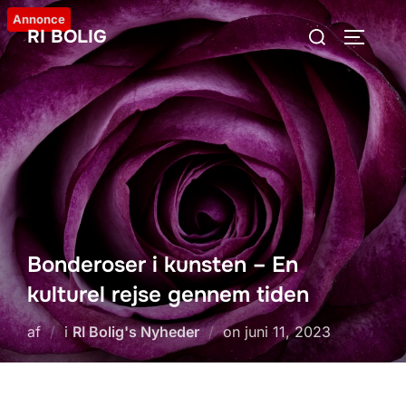
Videre
Annonce
Søg
RI BOLIG
til
SLÅ NA
efter:
indhold
Bonderoser i kunsten – En
kulturel rejse gennem tiden
Udgivet
af
i
RI Bolig's Nyheder
on
juni 11, 2023
d.