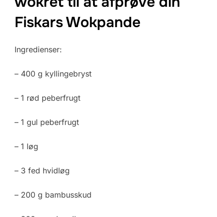
wokret til at afprøve din
Fiskars Wokpande
Ingredienser:
– 400 g kyllingebryst
– 1 rød peberfrugt
– 1 gul peberfrugt
– 1 løg
– 3 fed hvidløg
– 200 g bambusskud