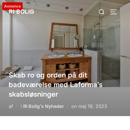
Videre
Annonce
Søg
RI BOLIG
til
SLÅ NA
efter:
indhold
Skab ro og orden på dit
badeværelse med Laforma’s
skabsløsninger
Udgivet
af
i
RI Bolig's Nyheder
on
maj 19, 2023
d.