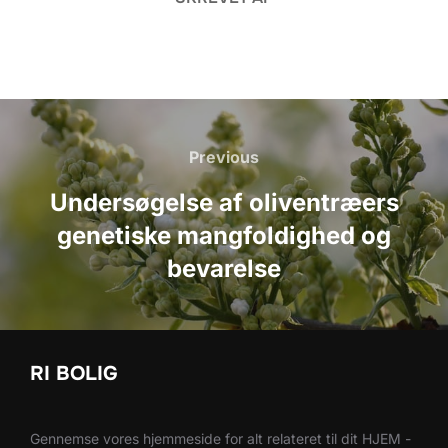
Indlægsnavigation
Previous
Previous
Undersøgelse af oliventræers
genetiske mangfoldighed og
bevarelse
RI BOLIG
Gennemse vores hjemmeside for alt relateret til dit HJEM -