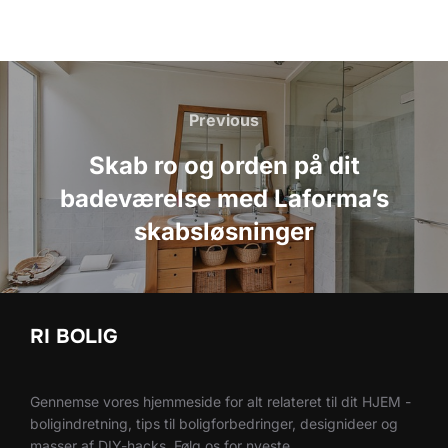
Indlægsnavigation
Previous
Previous
Skab ro og orden på dit
badeværelse med Laforma’s
skabsløsninger
RI BOLIG
Gennemse vores hjemmeside for alt relateret til dit HJEM -
boligindretning, tips til boligforbedringer, designideer og
masser af DIY-hacks. Følg os for nyeste