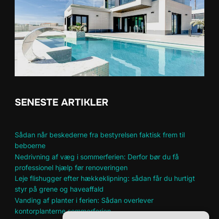
SENESTE ARTIKLER
Sådan når beskederne fra bestyrelsen faktisk frem til
beboerne
Nedrivning af væg i sommerferien: Derfor bør du få
professionel hjælp før renoveringen
Leje flishugger efter hækkeklipning: sådan får du hurtigt
styr på grene og haveaffald
Vanding af planter i ferien: Sådan overlever
kontorplanterne sommerferien