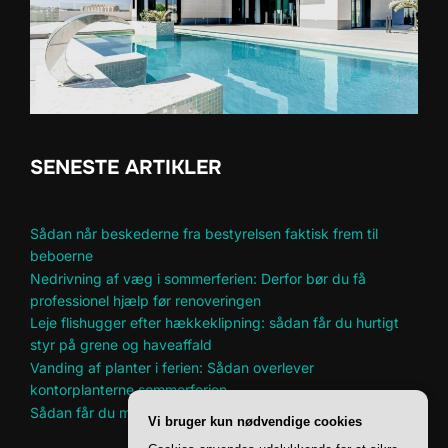
SENESTE ARTIKLER
Sådan når beskederne fra bestyrelsen faktisk frem til
beboerne
Nedrivning af væg i sommerferien: Derfor bør du få
professionel hjælp før renoveringen
Leje flishugger efter hækkeklipning: sådan får du hurtigt
styr på grene og haveaffald
Vanding af planter i ferien: Sådan overlever
kontorplanterne sommerferien
Sådan får du mere plads til hobbyer i et lille hjem
Vi bruger kun nødvendige cookies