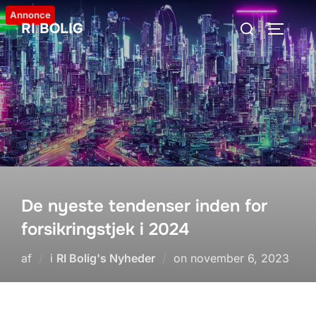
Videre
Annonce
Søg
RI BOLIG
til
SLÅ NA
efter:
indhold
De nyeste tendenser inden for
forsikringstjek i 2024
Udgivet
af
i
RI Bolig's Nyheder
on
november 6, 2023
d.