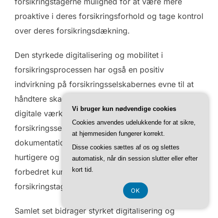
forsikringstagerne mulighed for at være mere
proaktive i deres forsikringsforhold og tage kontrol
over deres forsikringsdækning.
Den styrkede digitalisering og mobilitet i
forsikringsprocessen har også en positiv
indvirkning på forsikringsselskabernes evne til at
håndtere skader og erstatninger. Ved at bruge
Vi bruger kun nødvendige cookies
digitale værktøjer og mobilteknologi kan
Cookies anvendes udelukkende for at sikre,
forsikringsselskaber registrere skader, indhente
at hjemmesiden fungerer korrekt.
dokumentation og behandle erstatningskrav
Disse cookies sættes af os og slettes
hurtigere og mere effektivt. Dette fører til en
automatisk, når din session slutter eller efter
kort tid.
forbedret kundeoplevelse og øget tilfredshed hos
forsikringstagerne.
OK
Samlet set bidrager styrket digitalisering og