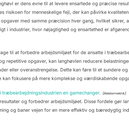
nghøvl er dens evne til at levere ensartede og præcise resul
s risikoen for menneskelige fejl, der kan påvirke kvalitete
opgaver med samme præcision hver gang, hvilket sikrer, a
igtigt i industrier, hvor nøjagtighed og ensartethed er afgør
ge til at forbedre arbejdsmiljøet for de ansatte i træbearb
g repetitive opgaver, kan langhøvlen reducere belastning
der eller overanstrengelse. Dette kan føre til et sundere og 
ne kan fokusere på mere komplekse og værdiskabende opga
 i træbearbejdningsindustrien en gamechanger.
resultater og forbedrer arbejdsmiljøet. Disse fordele gør la
ning og baner vejen for en mere effektiv og bæredygtig indu