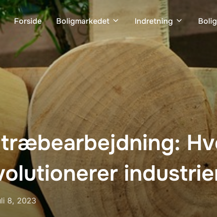
Forside
Boligmarkedet
Indretning
Boli
 træbearbejdning: H
volutionerer industrie
dgivet
uli 8, 2023
.