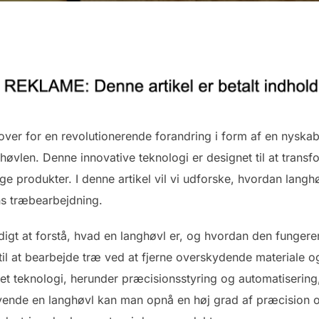
over for en revolutionerende forandring i form af en nyskab
øvlen. Denne innovative teknologi er designet til at tran
ge produkter. I denne artikel vil vi udforske, hvordan langhøv
ns træbearbejdning.
igt at forstå, hvad en langhøvl er, og hvordan den fungerer
 til at bearbejde træ ved at fjerne overskydende materiale 
t teknologi, herunder præcisionsstyring og automatisering, 
vende en langhøvl kan man opnå en høj grad af præcision o