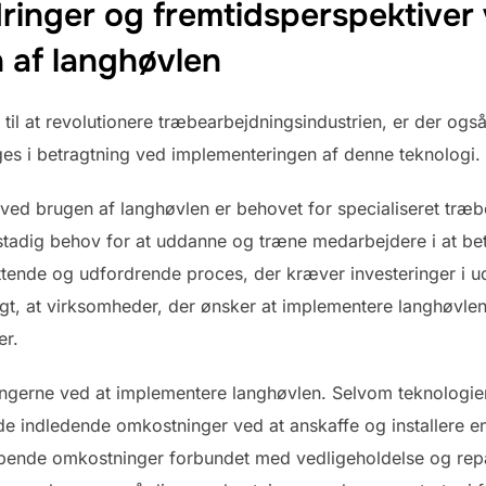
dringer og fremtidsperspektiver
 af langhøvlen
til at revolutionere træbearbejdningsindustrien, er der ogs
ages i betragtning ved implementeringen af denne teknologi.
r ved brugen af langhøvlen er behovet for specialiseret træ
er stadig behov for at uddanne og træne medarbejdere i at b
ttende og udfordrende proces, der kræver investeringer i 
t, at virksomheder, der ønsker at implementere langhøvlen, o
er.
ngerne ved at implementere langhøvlen. Selvom teknologi
n de indledende omkostninger ved at anskaffe og installere 
ende omkostninger forbundet med vedligeholdelse og repa