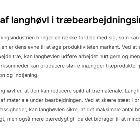
af langhøvl i træbearbejdningsi
ningsindustrien bringer en række fordele med sig, som kan 
len er dens evne til at øge produktiviteten markant. Ved at 
ejde træ, kan langhøvlen udføre arbejdet hurtigere og me
virksomheder kan producere større mængder træprodukter på
on og indtjening.
ghøvl er, at den kan reducere spild af træmateriale. Langhø
 af materiale under bearbejdningen. Ved at skære træet i p
mæssigheder, kan langhøvlen sikre, at det maksimale antal 
gt, men også mere bæredygtigt, da det bidrager til at minds