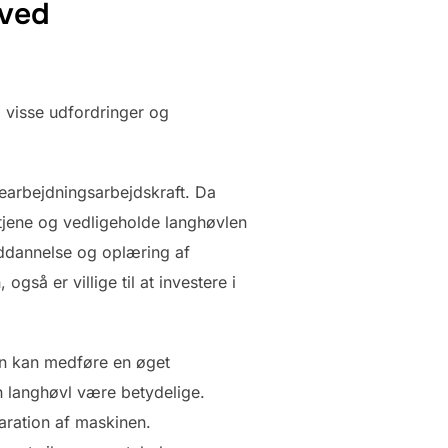
 ved
å visse udfordringer og
bearbejdningsarbejdskraft. Da
etjene og vedligeholde langhøvlen
uddannelse og oplæring af
gså er villige til at investere i
en kan medføre en øget
en langhøvl være betydelige.
ration af maskinen.