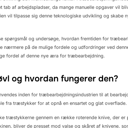
t tab af arbejdspladser, da mange manuelle opgaver vil bliv
en vil tilpasse sig denne teknologiske udvikling og skabe 
disse spørgsmål og undersøge, hvordan fremtiden for træbe
l se nærmere på de mulige fordele og udfordringer ved denn
rage fordel af denne nye æra for træbearbejdning.
øvl og hvordan fungerer den?
nvendes inden for træbearbejdningsindustrien til at bearbej
ale fra træstykker for at opnå en ensartet og glat overflade.
ke træstykkerne gennem en række roterende knive, der er p
kinen, bliver de presset mod valse og skåret af knivene, s