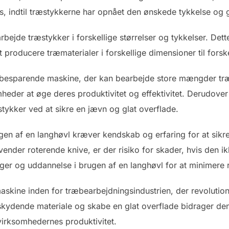
, indtil træstykkerne har opnået den ønskede tykkelse og 
arbejde træstykker i forskellige størrelser og tykkelser. Dett
roducere træmaterialer i forskellige dimensioner til forske
dsbesparende maskine, der kan bearbejde store mængder træ
mheder at øge deres produktivitet og effektivitet. Derudove
tykker ved at sikre en jævn og glat overflade.
gen af en langhøvl kræver kendskab og erfaring for at sikr
nder roterende knive, er der risiko for skader, hvis den ik
ger og uddannelse i brugen af en langhøvl for at minimere r
g maskine inden for træbearbejdningsindustrien, der revolutio
skydende materiale og skabe en glat overflade bidrager den t
irksomhedernes produktivitet.