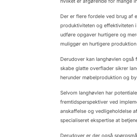
hvilket er afgørende for mange in
Der er flere fordele ved brug af 
produktiviteten og effektivitete
udføre opgaver hurtigere og mere
muliggør en hurtigere produktion
Derudover kan langhøvlen også f
skabe glatte overflader sikrer la
herunder møbelproduktion og bygg
Selvom langhøvlen har potentialet
fremtidsperspektiver ved impleme
anskaffelse og vedligeholdelse 
specialiseret ekspertise at betje
Derudover er der også spørgsmål