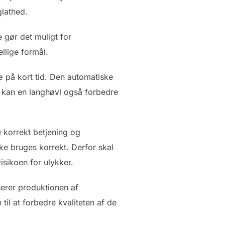
glathed.
e gør det muligt for
llige formål.
 på kort tid. Den automatiske
r kan en langhøvl også forbedre
e korrekt betjening og
ke bruges korrekt. Derfor skal
isikoen for ulykker.
nerer produktionen af
il at forbedre kvaliteten af de