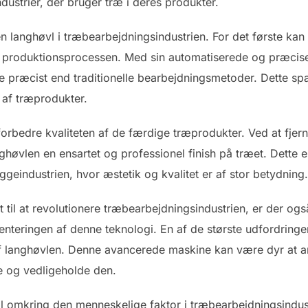
dustrier, der bruger træ i deres produkter.
en langhøvl i træbearbejdningsindustrien. For det første kan
n i produktionsprocessen. Med sin automatiserede og præci
 præcist end traditionelle bearbejdningsmetoder. Dette spa
 af træprodukter.
orbedre kvaliteten af de færdige træprodukter. Ved at fje
nghøvlen en ensartet og professionel finish på træet. Dette
eindustrien, hvor æstetik og kvalitet er af stor betydning.
 til at revolutionere træbearbejdningsindustrien, er der ogs
nteringen af denne teknologi. En af de største udfordring
af langhøvlen. Denne avancerede maskine kan være dyr at a
ne og vedligeholde den.
 omkring den menneskelige faktor i træbearbejdningsindust