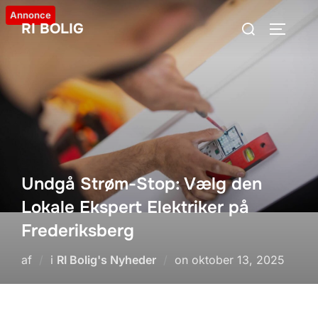
Videre
Annonce
Søg
RI BOLIG
til
SLÅ NA
efter:
indhold
Undgå Strøm-Stop: Vælg den
Lokale Ekspert Elektriker på
Frederiksberg
Udgivet
af
i
RI Bolig's Nyheder
on
oktober 13, 2025
d.