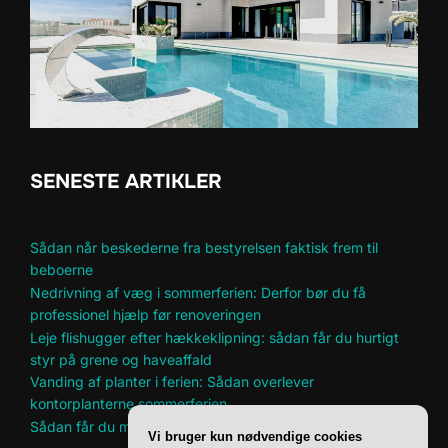
SENESTE ARTIKLER
Sådan når beskederne fra bestyrelsen faktisk frem til
beboerne
Nedrivning af væg i sommerferien: Derfor bør du få
professionel hjælp før renoveringen
Leje flishugger efter hækkeklipning: sådan får du hurtigt
styr på grene og haveaffald
Vanding af planter i ferien: Sådan overlever
kontorplanterne sommerferien
Sådan får du mere plads til hobbyer i et lille hjem
Vi bruger kun nødvendige cookies