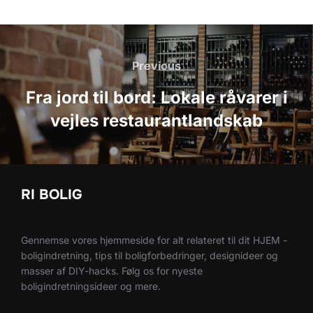
Indlægsnavigation
Previous
Previous
Fra jord til bord: Lokale råvarer i
vejles restaurantlandskab
RI BOLIG
Gennemse vores hjemmeside for alt relateret til dit HJEM -
boligindretning, tips til boligforbedringer, designideer og
masser af DIY-hacks. Følg os for nyeste
boligindretningsideer og mere.