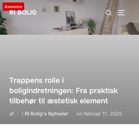
Videre
Annonce
Søg
RI BOLIG
til
SLÅ NA
efter:
indhold
Trappens rolle i
boligindretningen: Fra praktisk
tilbehør til æstetisk element
Udgivet
af
i
RI Bolig's Nyheder
on
februar 11, 2025
d.