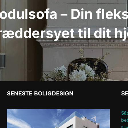
dulsofa – Din fleks
ræddersyet til dit h
SENESTE BOLIGDESIGN
SE
Såd
be
Ned