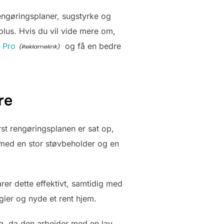
engøringsplaner, sugstyrke og
lus. Hvis du vil vide mere om,
 Pro
og få en bedre
re
rst rengøringsplanen er sat op,
 med en stor støvbeholder og en
rer dette effektivt, samtidig med
rgier og nyde et rent hjem.
ng, da den arbejder med en lav