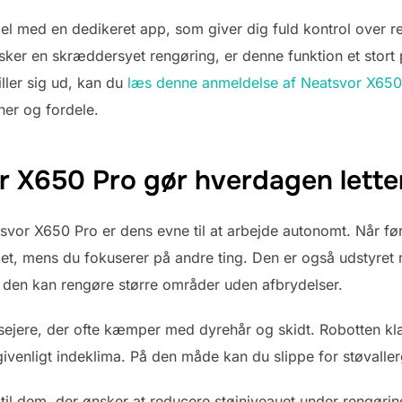
l med en dedikeret app, som giver dig fuld kontrol over r
er en skræddersyet rengøring, er denne funktion et stort p
ller sig ud, kan du
læs denne anmeldelse af Neatsvor X650
ner og fordele.
 X650 Pro gør hverdagen lette
svor X650 Pro er dens evne til at arbejde autonomt. Når fø
det, mens du fokuserer på andre ting. Den er også udstyret
 at den kan rengøre større områder uden afbrydelser.
rsejere, der ofte kæmper med dyrehår og skidt. Robotten kla
rgivenligt indeklima. På den måde kan du slippe for støvalle
til dem, der ønsker at reducere støjniveauet under rengøri