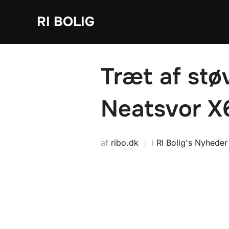
Videre
RI BOLIG
til
indhold
Træt af st
Neatsvor X
af
ribo.dk
i
RI Bolig's Nyheder