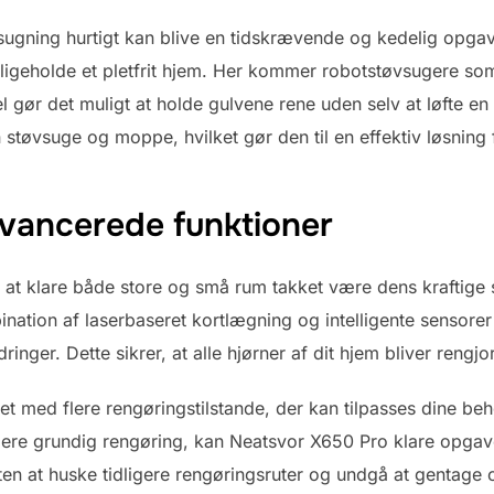
ugning hurtigt kan blive en tidskrævende og kedelig opgav
vedligeholde et pletfrit hjem. Her kommer robotstøvsugere s
 gør det muligt at holde gulvene rene uden selv at løfte en
støvsuge og moppe, hvilket gør den til en effektiv løsning
vancerede funktioner
l at klare både store og små rum takket være dens kraftig
ation af laserbaseret kortlægning og intelligente sensore
nger. Dette sikrer, at alle hjørner af dit hjem bliver rengjor
t med flere rengøringstilstande, der kan tilpasses dine be
 mere grundig rengøring, kan Neatsvor X650 Pro klare opgav
ten at huske tidligere rengøringsruter og undgå at gentage