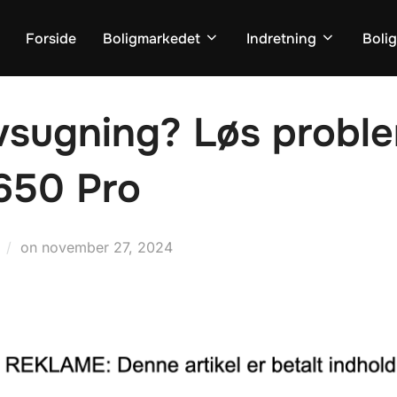
Forside
Boligmarkedet
Indretning
Boli
øvsugning? Løs probl
650 Pro
Udgivet
on
november 27, 2024
d.