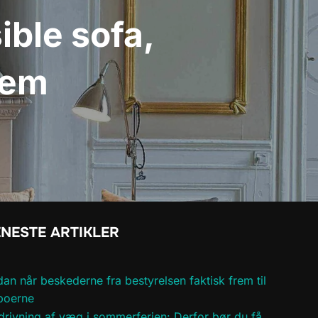
ible sofa,
jem
NESTE ARTIKLER
an når beskederne fra bestyrelsen faktisk frem til
boerne
rivning af væg i sommerferien: Derfor bør du få