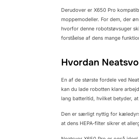
Derudover er X650 Pro kompatibe
moppemodeller. For dem, der ønsk
hvorfor denne robotstøvsuger ski
forståelse af dens mange funktio
Hvordan Neatsvor
En af de største fordele ved Neat
kan du lade robotten klare arbej
lang batteritid, hvilket betyder,
Den er særligt nyttig for kæledy
at dens HEPA-filter sikrer et alle
Neatsvor X650 Pro er også ideel 