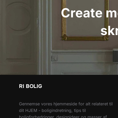
Create mo
sk
RI BOLIG
Gennemse vores hjemmeside for alt relateret til
dit HJEM - boligindretning, tips til
boligforbedringer, designideer og masser af