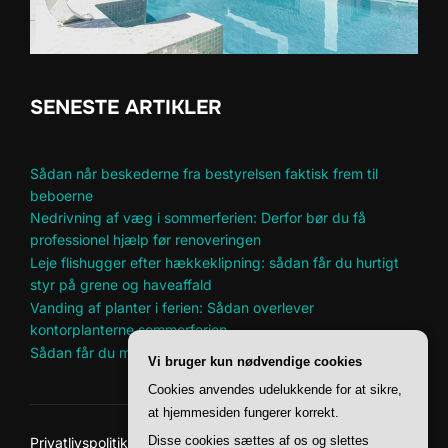
SENESTE ARTIKLER
Sådan når beskederne fra bestyrelsen faktisk frem til
beboerne
Nedrivning af væg i sommerferien: Derfor bør du få
professionel hjælp før renoveringen
Leje flishugger efter hækkeklipning: sådan får du hurtigt
styr på grene og haveaffald
Vanding af planter i ferien: Sådan overlever
kontorplanterne sommerferien
Sådan får du mere plads til hobbyer i et lille hjem
Vi bruger kun nødvendige cookies
Cookies anvendes udelukkende for at sikre,
at hjemmesiden fungerer korrekt.
Disse cookies sættes af os og slettes
Privatlivspolitik