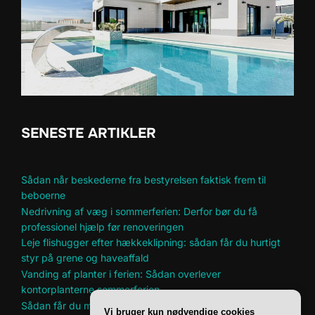
SENESTE ARTIKLER
Sådan når beskederne fra bestyrelsen faktisk frem til
beboerne
Nedrivning af væg i sommerferien: Derfor bør du få
professionel hjælp før renoveringen
Leje flishugger efter hækkeklipning: sådan får du hurtigt
styr på grene og haveaffald
Vanding af planter i ferien: Sådan overlever
kontorplanterne sommerferien
Sådan får du mere plads til hobbyer i et lille hjem
Vi bruger kun nødvendige cookies