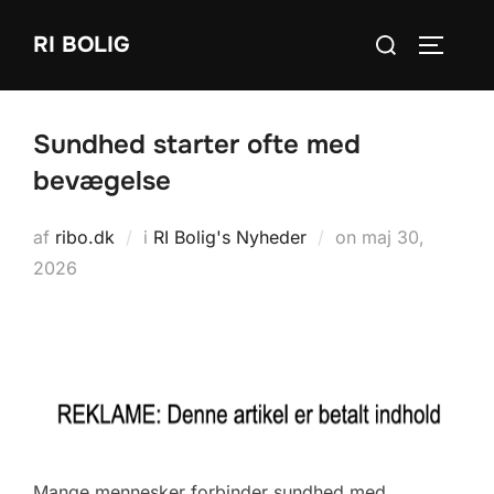
Videre
Søg
RI BOLIG
til
SLÅ NA
efter:
indhold
Sundhed starter ofte med
bevægelse
Udgivet
af
ribo.dk
i
RI Bolig's Nyheder
on
maj 30,
d.
2026
Mange mennesker forbinder sundhed med