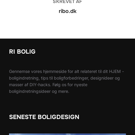
SKREVET AF
ribo.dk
RI BOLIG
Gennemse vores hjemmeside for alt relateret til dit HJEM -
boligindretning, tips til boligforbedringer, designideer og
masser af DIY-hacks. Følg os for nyeste
boligindretningsideer og mere.
SENESTE BOLIGDESIGN