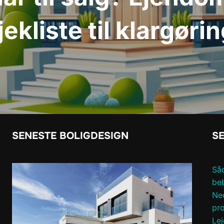
jekliste til klargøri
SENESTE BOLIGDESIGN
SE
Såd
be
Ned
pro
Lej