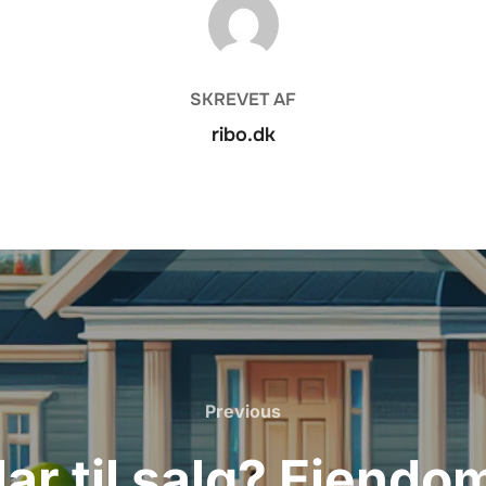
FORFATTER
SKREVET AF
ribo.dk
Previous
Previous
 klar til salg? Ejen