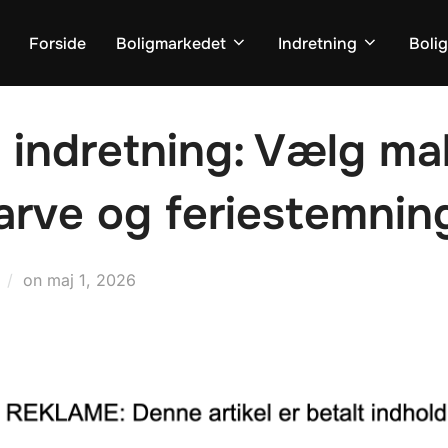
Forside
Boligmarkedet
Indretning
Boli
ndretning: Vælg male
farve og feriestemnin
Udgivet
on
maj 1, 2026
d.