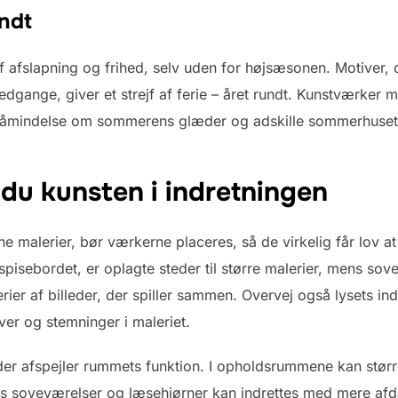
undt
af afslapning og frihed, selv uden for højsæsonen. Motiver
lnedgange, giver et strejf af ferie – året rundt. Kunstværker
åmindelse om sommerens glæder og adskille sommerhuset t
du kunsten i indretningen
ne malerier, bør værkerne placeres, så de virkelig får lov a
 spisebordet, er oplagte steder til større malerier, mens s
ier af billeder, der spiller sammen. Overvej også lysets ind
er og stemninger i maleriet.
 der afspejler rummets funktion. I opholdsrummene kan stø
ns soveværelser og læsehjørner kan indrettes med mere 