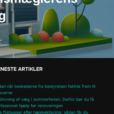
ng
NESTE ARTIKLER
an når beskederne fra bestyrelsen faktisk frem til
boerne
rivning af væg i sommerferien: Derfor bør du få
fessionel hjælp før renoveringen
e flishugger efter hækkeklipning: sådan får du