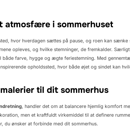
t atmosfære i sommerhuset
ted, hvor hverdagen sættes på pause, og roen kan sænke si
mene opleves, og hvilke stemninger, de fremkalder. Særlig
 til både farve, hygge og ægte feriestemning. Med gennemt
inspirerende opholdssted, hvor både øjet og sindet kan hvil
malerier til dit sommerhus
ndretning
, handler det om at balancere hjemlig komfort med
dekoration, men et kraftfuldt virkemiddel til at definere rum
ser, du ønsker at forbinde med dit sommerhus.