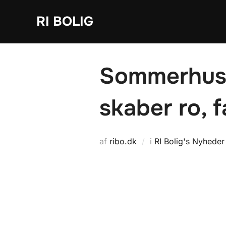
Videre
RI BOLIG
til
indhold
Sommerhus i
skaber ro, 
af
ribo.dk
i
RI Bolig's Nyheder