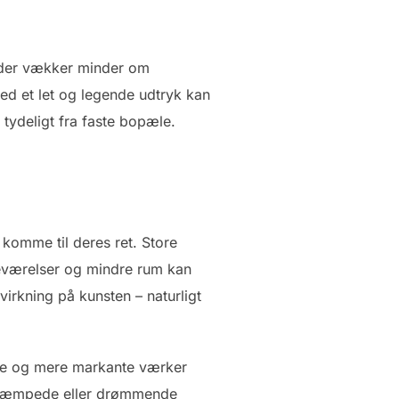
, der vækker minder om
 med et let og legende udtryk kan
ydeligt fra faste bopæle.
t komme til deres ret. Store
oveværelser og mindre rum kan
virkning på kunsten – naturligt
rre og mere markante værker
afdæmpede eller drømmende