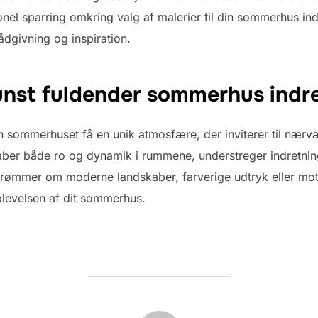
nel sparring omkring valg af malerier til din sommerhus ind
ådgivning og inspiration.
nst fuldender sommerhus indr
an sommerhuset få en unik atmosfære, der inviterer til nærv
kaber både ro og dynamik i rummene, understreger indretning
drømmer om moderne landskaber, farverige udtryk eller mot
plevelsen af dit sommerhus.