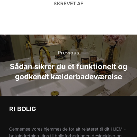
SKREVET AF
Indlægsnavigation
Previous
Previous
Sådan sikrer du et funktionelt og
godkendt kælderbadeværelse
RI BOLIG
Gennemse vores hjemmeside for alt relateret til dit HJEM -
boligindretning, tips til boligforbedringer, designideer og