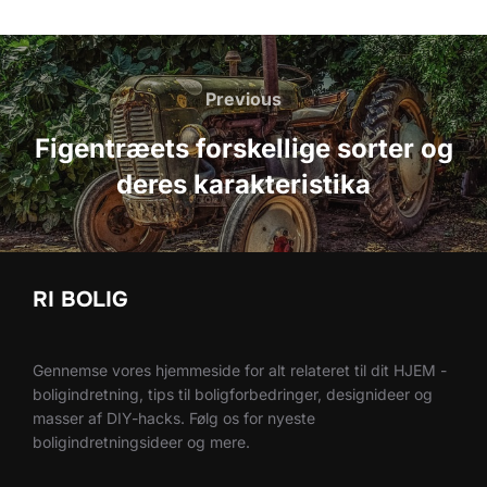
Indlægsnavigation
Previous
Previous
Figentræets forskellige sorter og
deres karakteristika
RI BOLIG
Gennemse vores hjemmeside for alt relateret til dit HJEM -
boligindretning, tips til boligforbedringer, designideer og
masser af DIY-hacks. Følg os for nyeste
boligindretningsideer og mere.