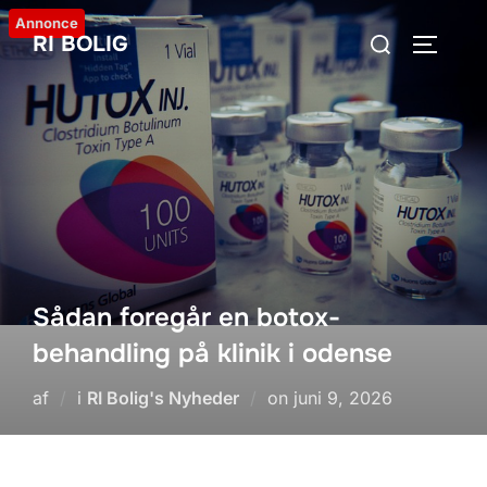
Videre
Annonce
Søg
RI BOLIG
til
SLÅ NA
efter:
indhold
Sådan foregår en botox-
behandling på klinik i odense
Udgivet
af
i
RI Bolig's Nyheder
on
juni 9, 2026
d.