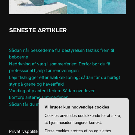
SENESTE ARTIKLER
Sådan når beskederne fra bestyrelsen faktisk frem til
beboerne
Nedrivning af væg i sommerferien: Derfor bør du få
professionel hjælp før renoveringen
Leje flishugger efter hækkeklipning: sådan får du hurtigt
styr på grene og haveaffald
Vanding af planter i ferien: Sådan overlever
kontorplanterne sommerferien
Sådan får du mere plads til hobbyer i et lille hjem
Vi bruger kun nødvendige cookies
Cookies anvendes udelukkende for at sikre,
at hjemmesiden fungerer korrekt.
Disse cookies sættes af os og slettes
Privatlivspolitik