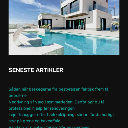
SENESTE ARTIKLER
Sådan når beskederne fra bestyrelsen faktisk frem til
beboerne
Nedrivning af væg i sommerferien: Derfor bør du få
professionel hjælp før renoveringen
Leje flishugger efter hækkeklipning: sådan får du hurtigt
styr på grene og haveaffald
Vanding af planter i ferien: Sådan overlever