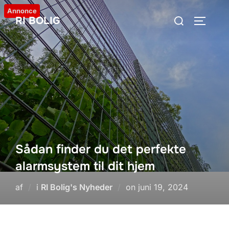
Videre
Annonce
Søg
RI BOLIG
til
SLÅ NA
efter:
indhold
Sådan finder du det perfekte
alarmsystem til dit hjem
Udgivet
af
i
RI Bolig's Nyheder
on
juni 19, 2024
d.