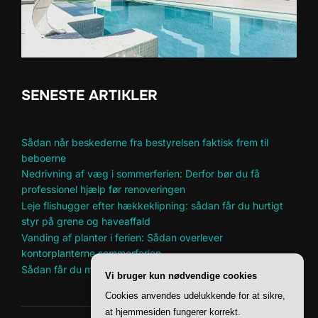
SENESTE ARTIKLER
Sådan når beskederne fra bestyrelsen faktisk frem til
beboerne
Nedrivning af væg i sommerferien: Derfor bør du få
professionel hjælp før renoveringen
Leje flishugger efter hækkeklipning: sådan får du hurtigt
styr på grene og haveaffald
Vanding af planter i ferien: Sådan overlever
kontorplanterne sommerferien
Sådan får du mere plads til hobbyer i et lille hjem
Vi bruger kun nødvendige cookies
Cookies anvendes udelukkende for at sikre,
at hjemmesiden fungerer korrekt.