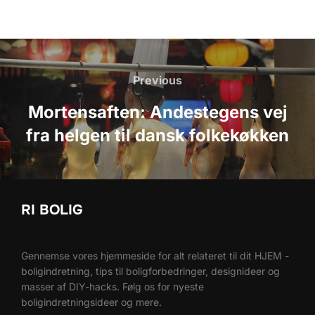
Indlægsnavigation
Previous
Previous
Mortensaften: Andestegens vej
fra helgen til dansk folkekøkken
RI BOLIG
Gennemse vores hjemmeside for alt relateret til dit HJEM -
boligindretning, tips til boligforbedringer, designideer og
masser af DIY-hacks. Følg os for nyeste
boligindretningsideer og mere.