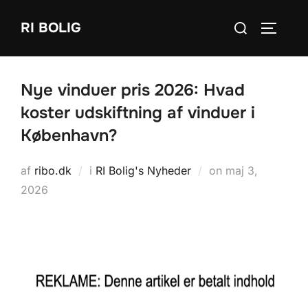
Videre
Søg
RI BOLIG
til
SLÅ NA
efter:
indhold
Nye vinduer pris 2026: Hvad
koster udskiftning af vinduer i
København?
Udgivet
af
ribo.dk
i
RI Bolig's Nyheder
on
maj 3,
d.
2026