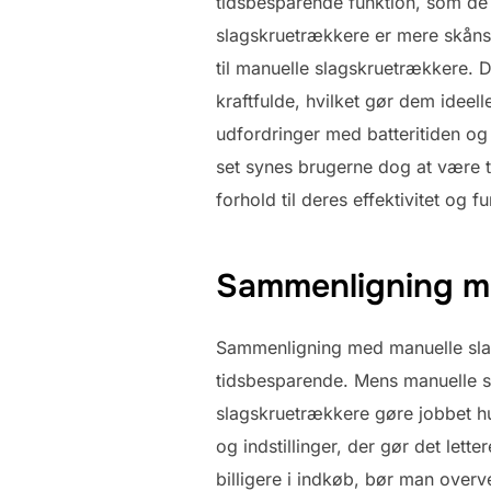
tidsbesparende funktion, som de 
slagskruetrækkere er mere skån
til manuelle slagskruetrækkere. 
kraftfulde, hvilket gør dem ideel
udfordringer med batteritiden og
set synes brugerne dog at være t
forhold til deres effektivitet og fu
Sammenligning m
Sammenligning med manuelle slag
tidsbesparende. Mens manuelle sla
slagskruetrækkere gøre jobbet hu
og indstillinger, der gør det let
billigere i indkøb, bør man overv