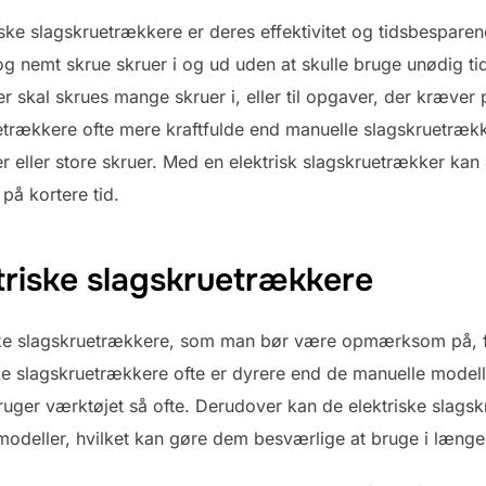
iske slagskruetrækkere er deres effektivitet og tidsbespare
og nemt skrue skruer i og ud uden at skulle bruge unødig ti
 der skal skrues mange skruer i, eller til opgaver, der kræve
etrækkere ofte mere kraftfulde end manuelle slagskruetræk
er eller store skruer. Med en elektrisk slagskruetrækker ka
 på kortere tid.
triske slagskruetrækkere
iske slagskruetrækkere, som man bør være opmærksom på, fø
ske slagskruetrækkere ofte er dyrere end de manuelle modell
bruger værktøjet så ofte. Derudover kan de elektriske slag
odeller, hvilket kan gøre dem besværlige at bruge i længe