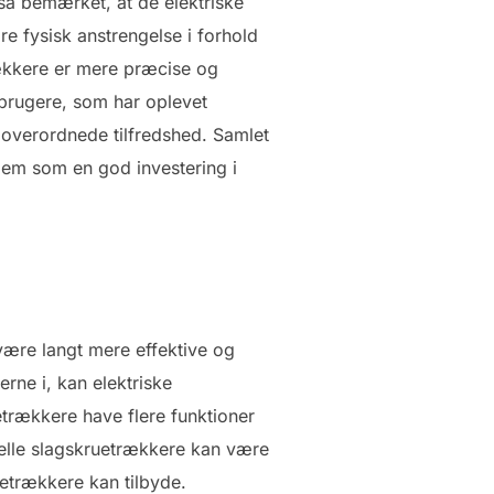
så bemærket, at de elektriske
fysisk anstrengelse i forhold
rækkere er mere præcise og
å brugere, som har oplevet
 overordnede tilfredshed. Samlet
dem som en god investering i
være langt mere effektive og
rne i, kan elektriske
etrækkere have flere funktioner
nuelle slagskruetrækkere kan være
uetrækkere kan tilbyde.