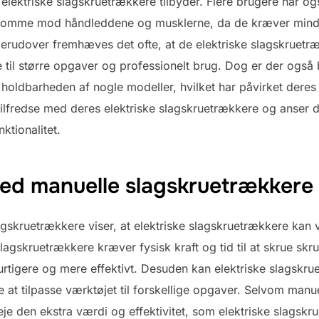
elektriske slagskruetrækkere tilbyder. Flere brugere har og
somme mod håndleddene og musklerne, da de kræver mindre 
Derudover fremhæves det ofte, at de elektriske slagskruet
le til større opgaver og professionelt brug. Dog er der ogs
 holdbarheden af nogle modeller, hvilket har påvirket deres
ilfredse med deres elektriske slagskruetrækkere og anser 
nktionalitet.
ed manuelle slagskruetrækkere
skruetrækkere viser, at elektriske slagskruetrækkere kan 
gskruetrækkere kræver fysisk kraft og tid til at skrue skrue
rtigere og mere effektivt. Desuden kan elektriske slagskru
tere at tilpasse værktøjet til forskellige opgaver. Selvom ma
eje den ekstra værdi og effektivitet, som elektriske slagskr