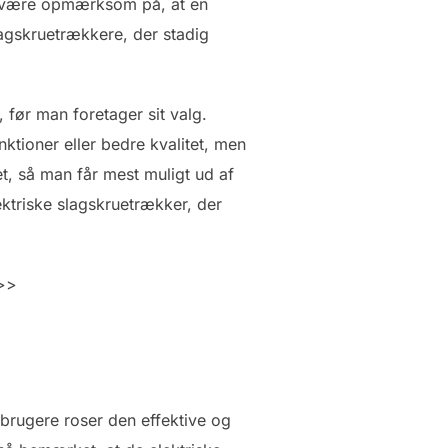
at være opmærksom på, at en
lagskruetrækkere, der stadig
 før man foretager sit valg.
ktioner eller bedre kvalitet, men
et, så man får mest muligt ud af
ktriske slagskruetrækker, der
>>
 brugere roser den effektive og