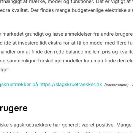
 afhængigt af mærke, model og funktioner. Det er vigtigt 
 bedre kvalitet. Der findes mange budgetvenlige elektriske s
ge markedet grundigt og læse anmeldelser fra andre brugere,
dé at investere lidt ekstra for at få en model med flere fun
 handler om at finde den rette balance mellem pris og kvalit
h og sammenligne forskellige modeller kan man finde den ele
dget.
gskruetrækker på https://slagskruetraekker.dk
brugere
riske slagskruetrækkere har generelt været positive. Mange