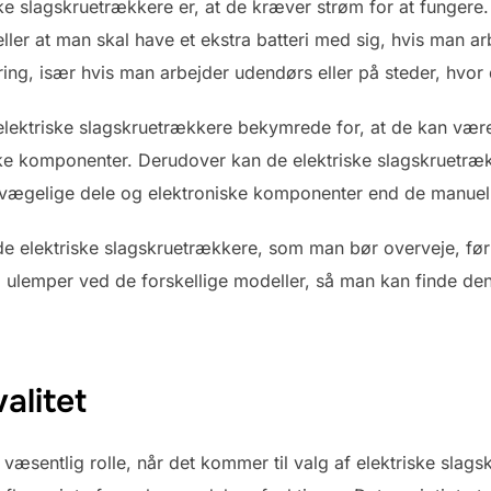
e slagskruetrækkere er, at de kræver strøm for at fungere.
ller at man skal have et ekstra batteri med sig, hvis man ar
ng, især hvis man arbejder udendørs eller på steder, hvor d
lektriske slagskruetrækkere bekymrede for, at de kan være
niske komponenter. Derudover kan de elektriske slagskruetr
bevægelige dele og elektroniske komponenter end de manuel
d de elektriske slagskruetrækkere, som man bør overveje, før
og ulemper ved de forskellige modeller, så man kan finde den
alitet
en væsentlig rolle, når det kommer til valg af elektriske slag