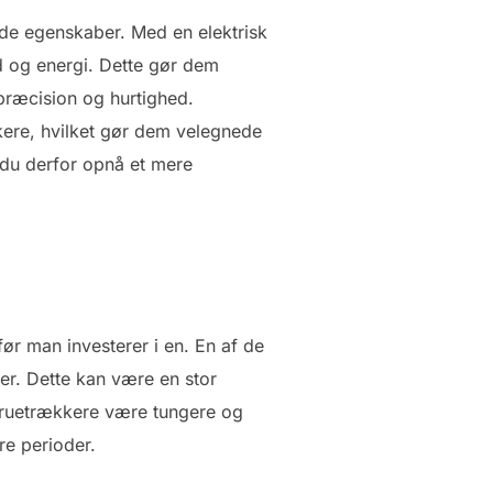
nde egenskaber. Med en elektrisk
d og energi. Dette gør dem
r præcision og hurtighed.
kere, hvilket gør dem velegnede
n du derfor opnå et mere
r man investerer i en. En af de
er. Dette kan være en stor
skruetrækkere være tungere og
re perioder.