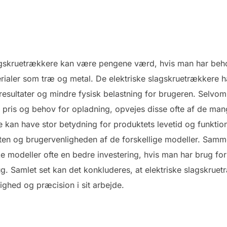
lagskruetrækkere kan være pengene værd, hvis man har behov
terialer som træ og metal. De elektriske slagskruetrækkere h
esultater og mindre fysisk belastning for brugeren. Selvom
pris og behov for opladning, opvejes disse ofte af de mange
e kan have stor betydning for produktets levetid og funktio
eten og brugervenligheden af de forskellige modeller. Sam
e modeller ofte en bedre investering, hvis man har brug for 
brug. Samlet set kan det konkluderes, at elektriske slagskr
tighed og præcision i sit arbejde.