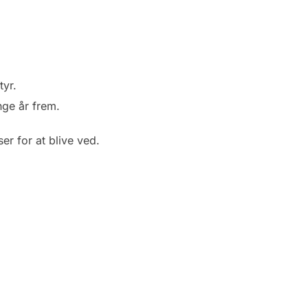
tyr.
nge år frem.
r for at blive ved.