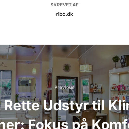
SKREVET AF
ribo.dk
Previous
Previous
Rette Udstyr til Kl
er: Fokus på Komfor