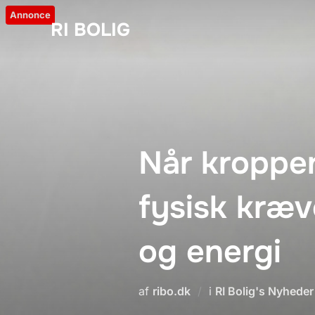
Videre
Annonce
RI BOLIG
til
indhold
Når kroppe
fysisk kræ
og energi
af
ribo.dk
i
RI Bolig's Nyheder