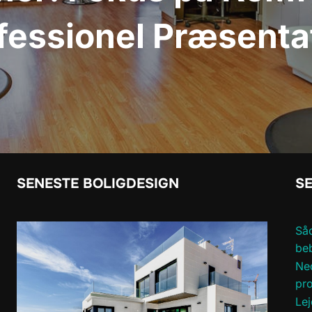
fessionel Præsenta
SENESTE BOLIGDESIGN
SE
Såd
be
Ned
pro
Lej