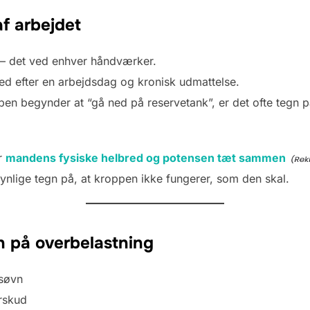
f arbejdet
 – det ved enhver håndværker.
ed efter en arbejdsdag og kronisk udmattelse.
pen begynder at “gå ned på reservetank”, er det ofte tegn
r
mandens fysiske helbred og potensen tæt sammen
synlige tegn på, at kroppen ikke fungerer, som den skal.
n på overbelastning
 søvn
rskud