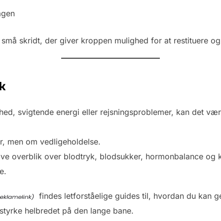
agen
små skridt, der giver kroppen mulighed for at restituere og
ek
ed, svigtende energi eller rejsningsproblemer, kan det være
er, men om vedligeholdelse.
ive overblik over blodtryk, blodsukker, hormonbalance og 
e.
findes letforståelige guides til, hvordan du kan
t styrke helbredet på den lange bane.