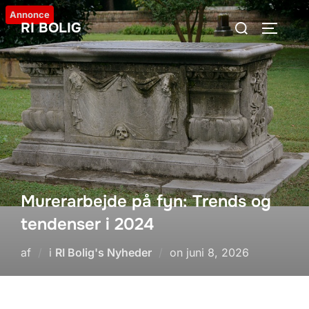
Videre
Annonce
Søg
RI BOLIG
til
SLÅ NA
efter:
indhold
Murerarbejde på fyn: Trends og
tendenser i 2024
Udgivet
af
i
RI Bolig's Nyheder
on
juni 8, 2026
d.