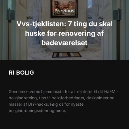
Previous
Previous
Vvs-tjeklisten: 7 ting du skal
huske før renovering af
badeværelset
RI BOLIG
Gennemse vores hjemmeside for alt relateret til dit HJEM -
boligindretning, tips til boligforbedringer, designideer og
masser af DIY-hacks. Følg os for nyeste
boligindretningsideer og mere.