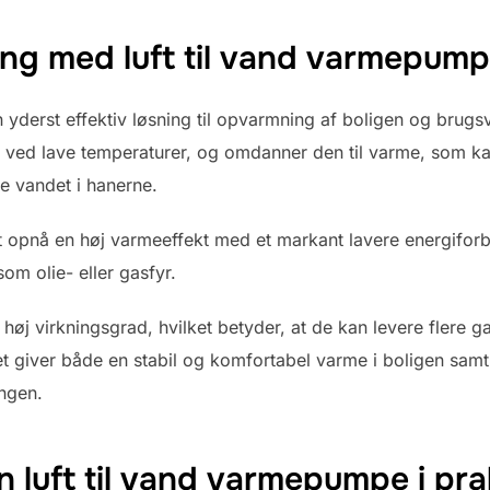
ing med luft til vand varmepum
n yderst effektiv løsning til opvarmning af boligen og brug
lv ved lave temperaturer, og omdanner den til varme, som ka
e vandet i hanerne.
at opnå en høj varmeeffekt med et markant lavere energifo
om olie- eller gasfyr.
 høj virkningsgrad, hvilket betyder, at de kan levere flere
 Det giver både en stabil og komfortabel varme i boligen sam
ngen.
 luft til vand varmepumpe i pra