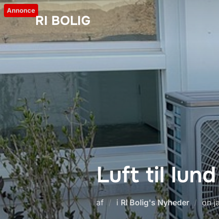
Videre
Annonce
RI BOLIG
til
indhold
Luft til lu
U
af
i
RI Bolig's Nyheder
on
j
d