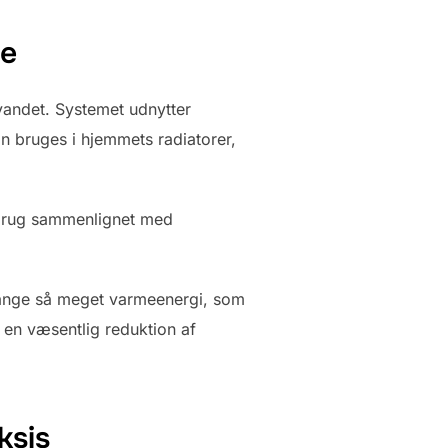
pe
svandet. Systemet udnytter
n bruges i hjemmets radiatorer,
rbrug sammenlignet med
 gange så meget varmeenergi, som
t en væsentlig reduktion af
ksis