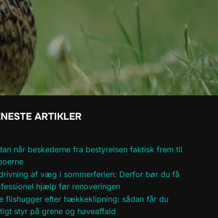
NESTE ARTIKLER
an når beskederne fra bestyrelsen faktisk frem til
boerne
rivning af væg i sommerferien: Derfor bør du få
fessionel hjælp før renoveringen
e flishugger efter hækkeklipning: sådan får du
tigt styr på grene og haveaffald