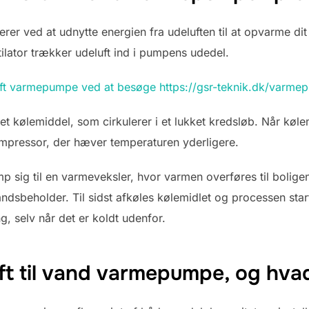
rer ved at udnytte energien fra udeluften til at opvarme di
ilator trækker udeluft ind i pumpens udedel.
luft varmepumpe ved at besøge https://gsr-teknik.dk/varme
 et kølemiddel, som cirkulerer i et lukket kredsløb. Når kø
kompressor, der hæver temperaturen yderligere.
 sig til en varmeveksler, hvor varmen overføres til bolig
ndsbeholder. Til sidst afkøles kølemidlet og processen star
g, selv når det er koldt udenfor.
ft til vand varmepumpe, og hva