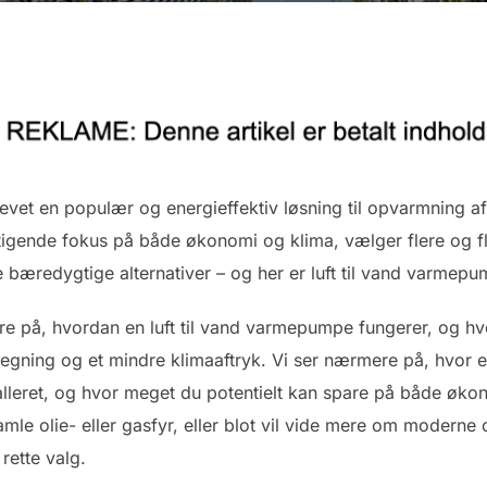
levet en populær og energieffektiv løsning til opvarmning a
ende fokus på både økonomi og klima, vælger flere og flere
redygtige alternativer – og her er luft til vand varmepum
gere på, hvordan en luft til vand varmepumpe fungerer, og h
regning og et mindre klimaaftryk. Vi ser nærmere på, hvor
stalleret, og hvor meget du potentielt kan spare på både ø
amle olie- eller gasfyr, eller blot vil vide mere om moderne
 rette valg.