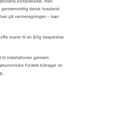
lationens kompleksitet, men
n gennemsnitlig dansk husstand.
elser på varmeregningen – især
te svarer til en årlig besparelse
d til installationen gennem
e økonomiske fordele bidrager en
g.