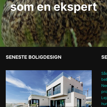
som en ekspert
SENESTE BOLIGDESIGN
SE
Såd
be
Ned
pro
Lej
hur