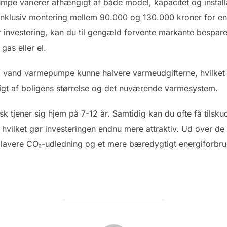
pumpe varierer afhængigt af både model, kapacitet og instal
 inklusiv montering mellem 90.000 og 130.000 kroner for e
 investering, kan du til gengæld forvente markante bespar
gas eller el.
il vand varmepumpe kunne halvere varmeudgifterne, hvilket of
gt af boligens størrelse og det nuværende varmesystem.
sk tjener sig hjem på 7-12 år. Samtidig kan du ofte få tilsku
, hvilket gør investeringen endnu mere attraktiv. Ud over d
l lavere CO₂-udledning og et mere bæredygtigt energiforbru