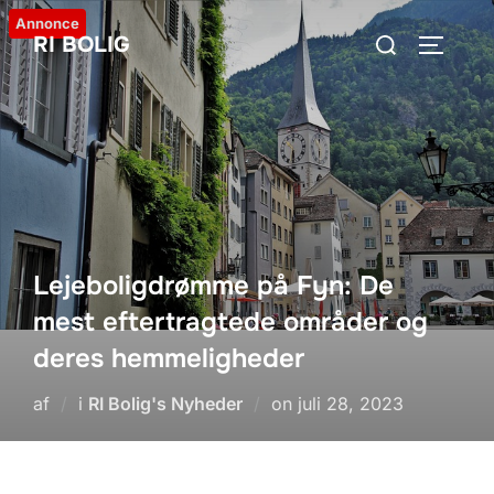
Videre
Annonce
Søg
RI BOLIG
til
SLÅ NA
efter:
indhold
Lejeboligdrømme på Fyn: De
mest eftertragtede områder og
deres hemmeligheder
Udgivet
af
i
RI Bolig's Nyheder
on
juli 28, 2023
d.