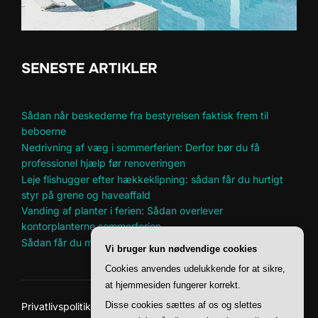
SENESTE ARTIKLER
Sådan når beskederne fra bestyrelsen faktisk frem til
beboerne
Nedrivning af væg i sommerferien: Derfor bør du få
professionel hjælp før renoveringen
Leje flishugger efter hækkeklipning: sådan får du hurtigt
styr på grene og haveaffald
Vanding af planter i ferien: Sådan overlever
kontorplanterne sommerferien
Sådan får du mere plads til hobbyer i et lille hjem
Vi bruger kun nødvendige cookies
Cookies anvendes udelukkende for at sikre,
at hjemmesiden fungerer korrekt.
Disse cookies sættes af os og slettes
Privatlivspolitik