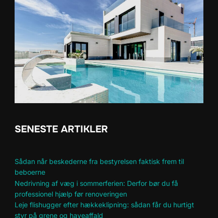
SENESTE ARTIKLER
Sådan når beskederne fra bestyrelsen faktisk frem til
beboerne
Nedrivning af væg i sommerferien: Derfor bør du få
professionel hjælp før renoveringen
Leje flishugger efter hækkeklipning: sådan får du hurtigt
styr på grene og haveaffald