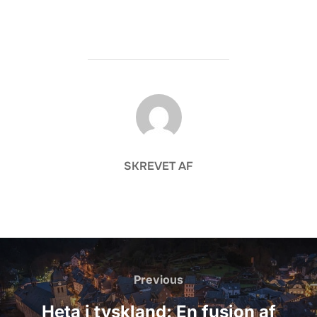
FORFATTER
SKREVET AF
Indlægsnavigation
Previous
Previous
Heta i tyskland: En fusion af