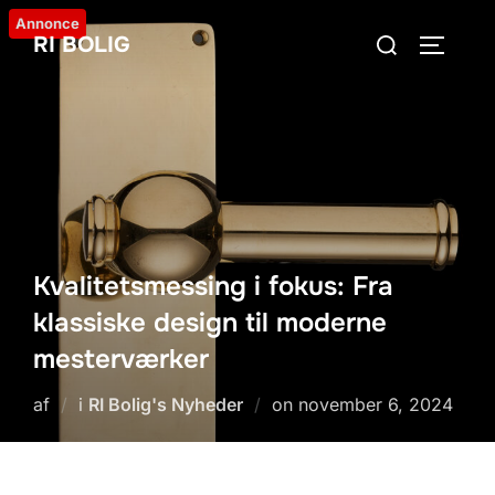
Videre
Annonce
Søg
RI BOLIG
til
SLÅ NA
efter:
indhold
Kvalitetsmessing i fokus: Fra
klassiske design til moderne
mesterværker
Udgivet
af
i
RI Bolig's Nyheder
on
november 6, 2024
d.