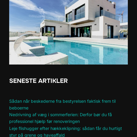
SENESTE ARTIKLER
Sådan når beskederne fra bestyrelsen faktisk frem til
beboerne
Nedrivning af væg i sommerferien: Derfor bør du få
professionel hjælp før renoveringen
Leje flishugger efter hækkeklipning: sådan får du hurtigt
styr på grene og haveaffald