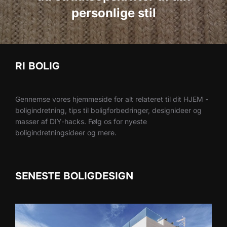
personlige stil
RI BOLIG
Gennemse vores hjemmeside for alt relateret til dit HJEM -
boligindretning, tips til boligforbedringer, designideer og
masser af DIY-hacks. Følg os for nyeste
boligindretningsideer og mere.
SENESTE BOLIGDESIGN