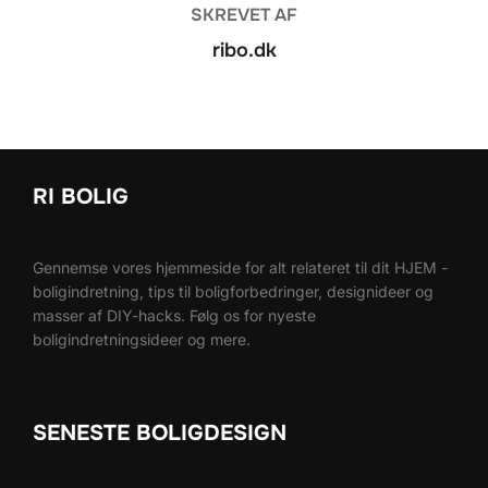
SKREVET AF
ribo.dk
RI BOLIG
Gennemse vores hjemmeside for alt relateret til dit HJEM -
boligindretning, tips til boligforbedringer, designideer og
masser af DIY-hacks. Følg os for nyeste
boligindretningsideer og mere.
SENESTE BOLIGDESIGN