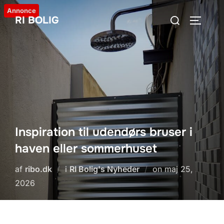
Videre
Annonce
Søg
RI BOLIG
til
SLÅ NA
efter:
indhold
Inspiration til udendørs bruser i
haven eller sommerhuset
Udgivet
af
ribo.dk
i
RI Bolig's Nyheder
on
maj 25,
d.
2026