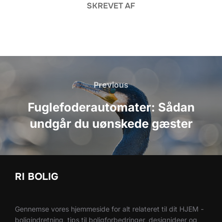
SKREVET AF
Indlægsnavigation
Previous
Previous
Fuglefoderautomater: Sådan
undgår du uønskede gæster
RI BOLIG
Gennemse vores hjemmeside for alt relateret til dit HJEM -
boligindretning, tips til boligforbedringer, designideer og