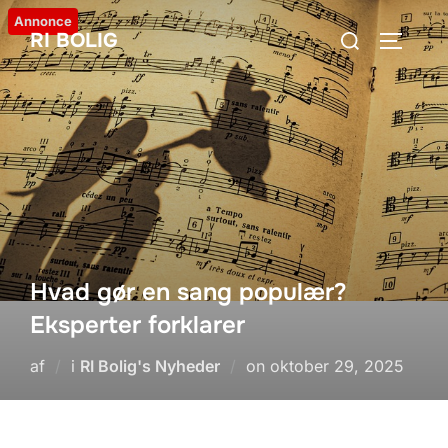
Videre
Annonce
Søg
RI BOLIG
til
SLÅ NA
efter:
indhold
Hvad gør en sang populær?
Eksperter forklarer
Udgivet
af
i
RI Bolig's Nyheder
on
oktober 29, 2025
d.