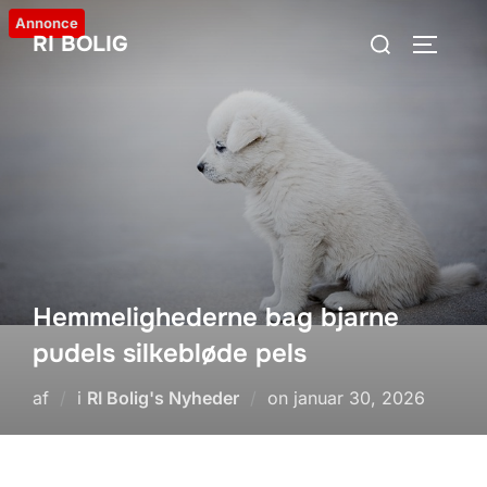
Videre
Annonce
Søg
RI BOLIG
til
SLÅ NA
efter:
indhold
Hemmelighederne bag bjarne
pudels silkebløde pels
Udgivet
af
i
RI Bolig's Nyheder
on
januar 30, 2026
d.