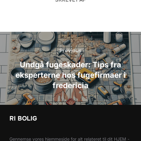
Indlægsnavigation
Previous
Previous
Undgå fugeskader: Tips fra
eksperterne hos fugefirmaer i
fredericia
RI BOLIG
Gennemse vores hjemmeside for alt relateret til dit HJEM -