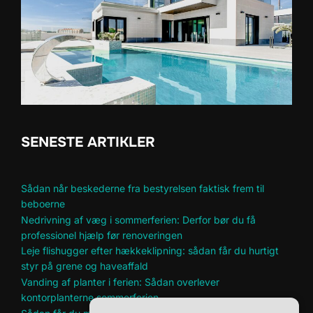
SENESTE ARTIKLER
Sådan når beskederne fra bestyrelsen faktisk frem til
beboerne
Nedrivning af væg i sommerferien: Derfor bør du få
professionel hjælp før renoveringen
Leje flishugger efter hækkeklipning: sådan får du hurtigt
styr på grene og haveaffald
Vanding af planter i ferien: Sådan overlever
kontorplanterne sommerferien