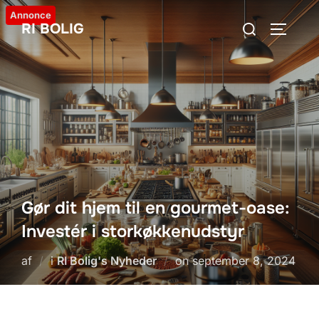
Videre
Annonce
Søg
RI BOLIG
til
SLÅ NA
efter:
indhold
Gør dit hjem til en gourmet-oase:
Investér i storkøkkenudstyr
Udgivet
af
i
RI Bolig's Nyheder
on
september 8, 2024
d.