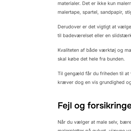
materialer. Det er ikke kun maler
malertape, spartel, sandpapir, stig
Derudover er det vigtigt at vælg
til badeværelset eller en slidstær
Kvaliteten af både værktøj og mate
skal købe det hele fra bunden.
Til gengæld får du friheden til a
kræver dog en vis grundighed og 
Fejl og forsikrin
Når du vælger at male selv, bærer
malerpletter på gulvet, ujævne v