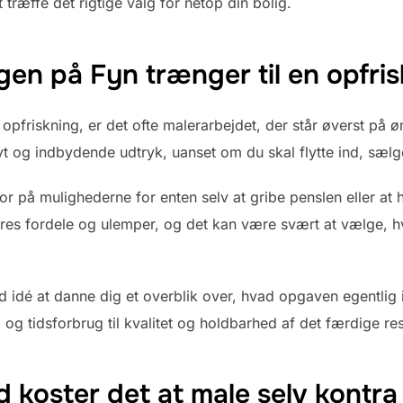
t træffe det rigtige valg for netop din bolig.
igen på Fyn trænger til en opfri
 opfriskning, er det ofte malerarbejdet, der står øverst på 
yt og indbydende udtryk, uanset om du skal flytte ind, sælge 
r på mulighederne for enten selv at gribe penslen eller at h
es fordele og ulemper, og det kan være svært at vælge, hv
od idé at danne dig et overblik over, hvad opgaven egentlig
og tidsforbrug til kvalitet og holdbarhed af det færdige res
d koster det at male selv kontra