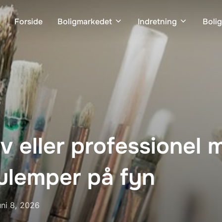
Forside
Boligmarkedet
Indretning
Boli
v eller professionel 
ulemper på fyn
dgivet
uni 8, 2026
.