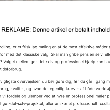
dling, er et frisk lag maling en af de mest effektive måder 
or med det klassiske valg: Skal man gribe penslen selv, ell
r? Valget mellem gør-det-selv og professionel hjælp kan ha
tidsforbrug.
e vigtigste overvejelser, du bør gøre dig, før du går i gang 
rbrug, kvalitet, og hvad det egentlig kræver af både værktø
r vi fordele og ulemper ved at hyre en professionel maler p
gør-det-selv-projektet, eller ønsker et professionelt resul