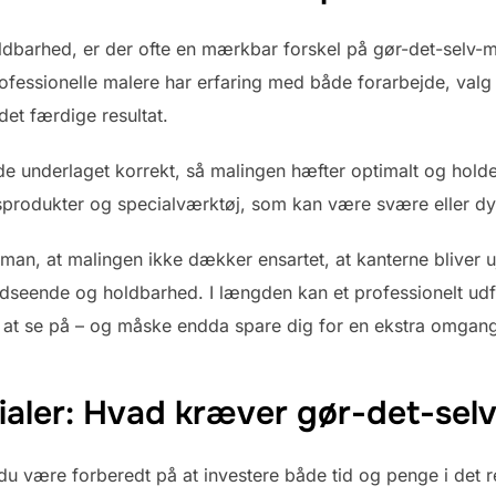
ldbarhed, er der ofte en mærkbar forskel på gør-det-selv-ma
ofessionelle malere har erfaring med både forarbejde, valg 
det færdige resultat.
e underlaget korrekt, så malingen hæfter optimalt og hold
tsprodukter og specialværktøj, som kan være svære eller dyr
man, at malingen ikke dækker ensartet, at kanterne bliver u
dseende og holdbarhed. I længden kan et professionelt udfø
 at se på – og måske endda spare dig for en ekstra omgang
ialer: Hvad kræver gør-det-sel
 du være forberedt på at investere både tid og penge i det