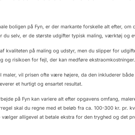
ale boligen på Fyn, er der markante forskelle alt efter, om d
r du selv, er de største udgifter typisk maling, værktøj og 
f kvaliteten på maling og udstyr, men du slipper for udgifte
g og risikoen for fejl, der kan medføre ekstraomkostninger
 maler, vil prisen ofte være højere, da den inkluderer båd
verer et hurtigt og ensartet resultat.
arbejde på Fyn kan variere alt efter opgavens omfang, maler
egel skal du regne med et beløb fra ca. 100-300 kr. pr. k
 vælger alligevel at betale ekstra for den tryghed og det pro