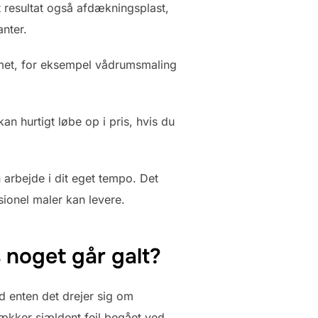
t resultat også afdækningsplast,
anter.
ummet, for eksempel vådrumsmaling
an hurtigt løbe op i pris, hvis du
 arbejde i dit eget tempo. Det
ionel maler kan levere.
s noget går galt?
d enten det drejer sig om
dækker sjældent fejl begået ved