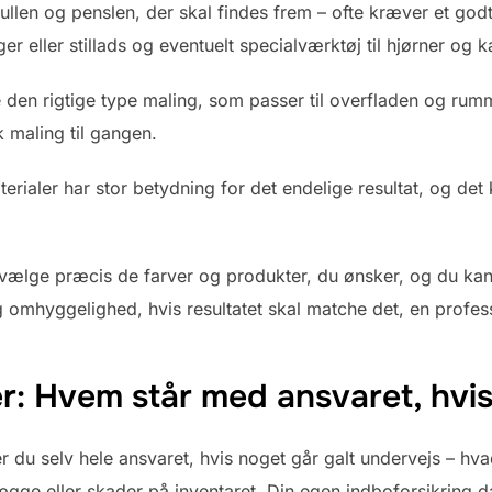
rullen og penslen, der skal findes frem – ofte kræver et god
er eller stillads og eventuelt specialværktøj til hjørner og k
e den rigtige type maling, som passer til overfladen og r
k maling til gangen.
rialer har stor betydning for det endelige resultat, og det k
t vælge præcis de farver og produkter, du ønsker, og du kan
omhyggelighed, hvis resultatet skal matche det, en profess
ger: Hvem står med ansvaret, hvi
 du selv hele ansvaret, hvis noget går galt undervejs – hva
ægge eller skader på inventaret. Din egen indboforsikring 