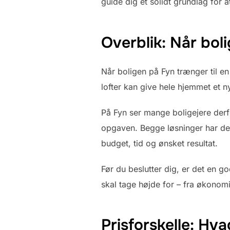
guide dig et solidt grundlag for a
Overblik: Når bol
Når boligen på Fyn trænger til en
lofter kan give hele hjemmet et n
På Fyn ser mange boligejere derfo
opgaven. Begge løsninger har der
budget, tid og ønsket resultat.
Før du beslutter dig, er det en g
skal tage højde for – fra økonomi 
Prisforskelle: Hva