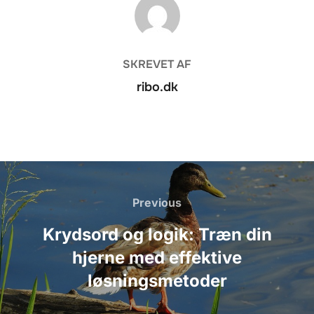
FORFATTER
SKREVET AF
ribo.dk
Indlægsnavigation
Previous
Previous
Krydsord og logik: Træn din
hjerne med effektive
løsningsmetoder