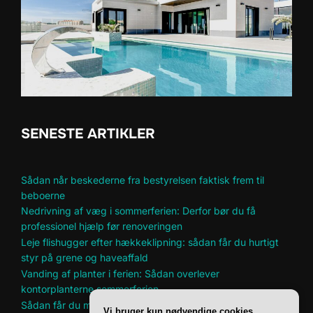
SENESTE ARTIKLER
Sådan når beskederne fra bestyrelsen faktisk frem til
beboerne
Nedrivning af væg i sommerferien: Derfor bør du få
professionel hjælp før renoveringen
Leje flishugger efter hækkeklipning: sådan får du hurtigt
styr på grene og haveaffald
Vanding af planter i ferien: Sådan overlever
kontorplanterne sommerferien
Sådan får du mere plads til hobbyer i et lille hjem
Vi bruger kun nødvendige cookies