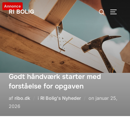
Videre
Annonce
Søg
RI BOLIG
til
SLÅ NA
efter:
indhold
Godt håndværk starter med
forståelse for opgaven
Udgivet
af
ribo.dk
i
RI Bolig's Nyheder
on
januar 25,
d.
2026