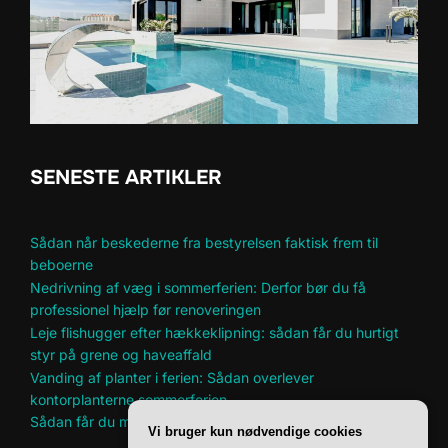
SENESTE ARTIKLER
Sådan når beskederne fra bestyrelsen faktisk frem til
beboerne
Nedrivning af væg i sommerferien: Derfor bør du få
professionel hjælp før renoveringen
Leje flishugger efter hækkeklipning: sådan får du hurtigt
styr på grene og haveaffald
Vanding af planter i ferien: Sådan overlever
kontorplanterne sommerferien
Sådan får du mere plads til hobbyer i et lille hjem
Vi bruger kun nødvendige cookies