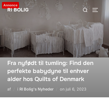
Videre
Annonce
Søg
RI BOLIG
til
SLÅ NA
efter:
indhold
Fra nyfødt til tumling: Find den
perfekte babydyne til enhver
alder hos Quilts of Denmark
Udgivet
af
i
RI Bolig's Nyheder
on
juli 6, 2023
d.