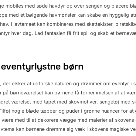
e mobiles med søde havdyr op over sengen og placere blø
tæppe med et bølgende havmønster kan skabe en hyggelig at
 hav. Havtemaet kan kombineres med skattekister, piratskibe
ntyr hver dag. Lad fantasien få frit spil og skab et børne
e eventyrlystne børn
n, der elsker at udforske naturen og drømmer om eventyr i
på børneværelset kan børnene få fornemmelsen af at være
Indret værelset med tapet med skovmotiver, sengetøj med 
 Tilføj nogle bløde tæpper og puder i grønne nuancer for a
lv være med til at dekorere vægge med malerier af skovens d
vtema kan børnene drømme sig væk i skovens magiske verde