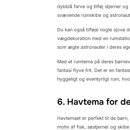
dybblå farve og tilføj stjerner o
svævende rumskibe og astronaute
Du kan også tilføje nogle sjove 
vægdekoration med en rumstation.
som ægte astronauter i deres eget 
Med et rumtema på deres børnevæ
fantasi flyve frit. Det er en fant
hyggeligt og eventyrligt rum, hv
6. Havtema for de
Havtemaet er perfekt til de børn,
motiv af fisk, søstjerner og ski