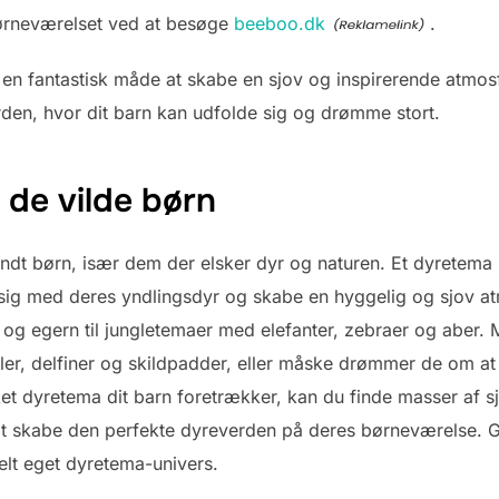
ørneværelset ved at besøge
beeboo.dk
.
ma en fantastisk måde at skabe en sjov og inspirerende atmo
rden, hvor dit barn kan udfolde sig og drømme stort.
 de vilde børn
ndt børn, især dem der elsker dyr og naturen. Et dyretema
sig med deres yndlingsdyr og skabe en hyggelig og sjov 
 og egern til jungletemaer med elefanter, zebraer og aber. 
ler, delfiner og skildpadder, eller måske drømmer de om a
lket dyretema dit barn foretrækker, kan du finde masser af 
t skabe den perfekte dyreverden på deres børneværelse. Gi
lt eget dyretema-univers.