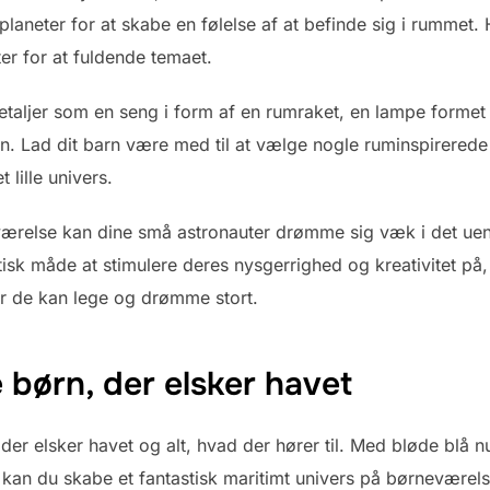
g planeter for at skabe en følelse af at befinde sig i rumm
r for at fuldende temaet.
detaljer som en seng i form af en rumraket, en lampe forme
 Lad dit barn være med til at vælge nogle ruminspirerede 
lille univers.
relse kan dine små astronauter drømme sig væk i det uend
astisk måde at stimulere deres nysgerrighed og kreativitet på
or de kan lege og drømme stort.
 børn, der elsker havet
 der elsker havet og alt, hvad der hører til. Med bløde blå 
be kan du skabe et fantastisk maritimt univers på børnevær