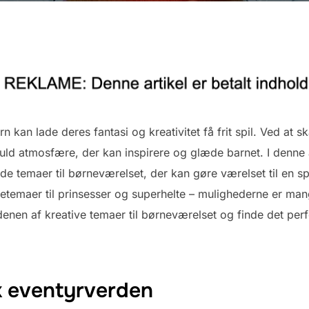
n kan lade deres fantasi og kreativitet få frit spil. Ved at 
ld atmosfære, der kan inspirere og glæde barnet. I denne a
ulde temaer til børneværelset, der kan gøre værelset til en 
etemaer til prinsesser og superhelte – mulighederne er man
nen af kreative temaer til børneværelset og finde det perfe
k eventyrverden