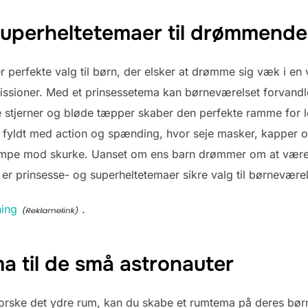
 superheltetemaer til drømmende
r perfekte valg til børn, der elsker at drømme sig væk i e
issioner. Med et prinsessetema kan børneværelset forvandles
e stjerner og bløde tæpper skaber den perfekte ramme for l
 fyldt med action og spænding, hvor seje masker, kapper o
pe mod skurke. Uanset om ens barn drømmer om at være en 
å er prinsesse- og superheltetemaer sikre valg til børneværel
ning
.
a til de små astronauter
orske det ydre rum, kan du skabe et rumtema på deres bø