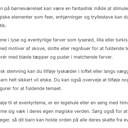
 på børneværelset kan være en fantastisk måde at stimulere
ske elementer som feer, enhjørninger og tryllestave kan du 
ik.
 i lyse og eventyrlige farver som lyserød, lilla eller tur
med motiver af skove, slotte eller regnbuer for at fuldende
rér med bløde tæpper og puder i matchende farver.
k stemning kan du tilføje lyskæder i loftet eller langs væg
arn helt sikkert vil elske. Du kan også overveje at tilføje 
figurer for at fuldende temaet.
føje til et eventyrtema, er en legehule eller en seng med him
mme sig væk i deres egen magiske verden. Sørg også for at 
øger, så dit barn kan holde orden på alle deres skatte fra 