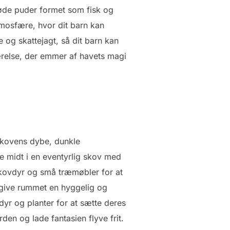
de puder formet som fisk og
mosfære, hvor dit barn kan
 og skattejagt, så dit barn kan
værelse, der emmer af havets magi
 skovens dybe, dunkle
 midt i en eventyrlig skov med
skovdyr og små træmøbler for at
t give rummet en hyggelig og
yr og planter for at sætte deres
n og lade fantasien flyve frit.