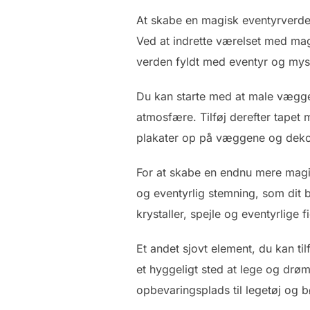
At skabe en magisk eventyrverden
Ved at indrette værelset med magi
verden fyldt med eventyr og myst
Du kan starte med at male væggene
atmosfære. Tilføj derefter tapet 
plakater op på væggene og deko
For at skabe en endnu mere magis
og eventyrlig stemning, som dit b
krystaller, spejle og eventyrlige 
Et andet sjovt element, du kan til
et hyggeligt sted at lege og drø
opbevaringsplads til legetøj og b