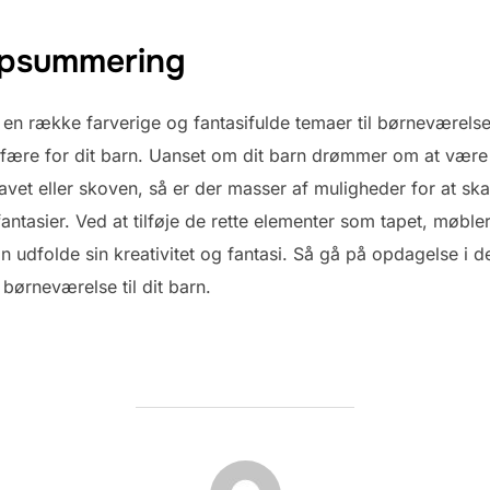
opsummering
t en række farverige og fantasifulde temaer til børneværels
fære for dit barn. Uanset om dit barn drømmer om at være e
havet eller skoven, så er der masser af muligheder for at sk
antasier. Ved at tilføje de rette elementer som tapet, møble
n udfolde sin kreativitet og fantasi. Så gå på opdagelse i d
 børneværelse til dit barn.
FORFATTER