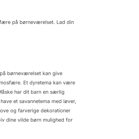
sfære på børneværelset. Lad din
 på børneværelset kan give
atmosfære. Et dyretema kan være
Måske har dit barn en særlig
t have et savannetema med løver,
sjove og farverige dekorationer
v dine vilde børn mulighed for