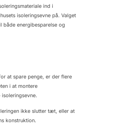
oleringsmateriale ind i
husets isoleringsevne på. Valget
il både energibesparelse og
or at spare penge, er der flere
en i at montere
e isoleringsevne.
ringen ikke slutter tæt, eller at
s konstruktion.