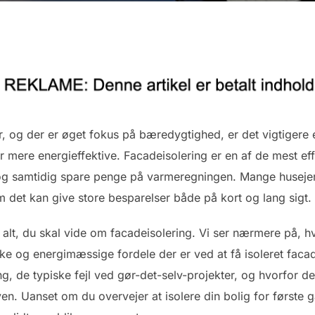
ger, og der er øget fokus på bæredygtighed, er det vigtiger
 mere energieffektive. Facadeisolering er en af de mest eff
og samtidig spare penge på varmeregningen. Mange husejere
 det kan give store besparelser både på kort og lang sigt.
alt, du skal vide om facadeisolering. Vi ser nærmere på, hv
ske og energimæssige fordele der er ved at få isoleret fac
ng, de typiske fejl ved gør-det-selv-projekter, og hvorfor de
ven. Uanset om du overvejer at isolere din bolig for første ga