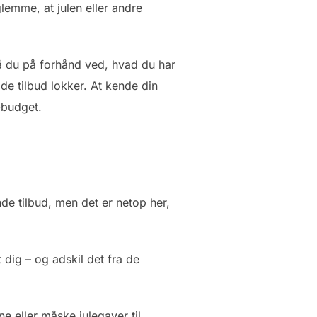
lemme, at julen eller andre
å du på forhånd ved, hvad du har
ode tilbud lokker. At kende din
-budget.
e tilbud, men det er netop her,
t dig – og adskil det fra de
ene eller måske julegaver til