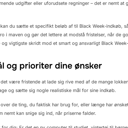
ende udgifter eller uforudsete regninger – det er nemt at g
an du sætte et specifikt beløb af til Black Week-indkøb, s
ro i maven og gør det lettere at modstå fristelser, når de g
 og vigtigste skridt mod et smart og ansvarligt Black Week
l og prioriter dine ønsker
et være fristende at lade sig rive med af de mange lokkend
lbage og sætte sig nogle realistiske mål for sine indkøb.
 over de ting, du faktisk har brug for, eller længe har ønske
 nemt kan snige sig ind, når priserne falder.
 for dig: Er det en ny computer til studiet, vintertøj til børn