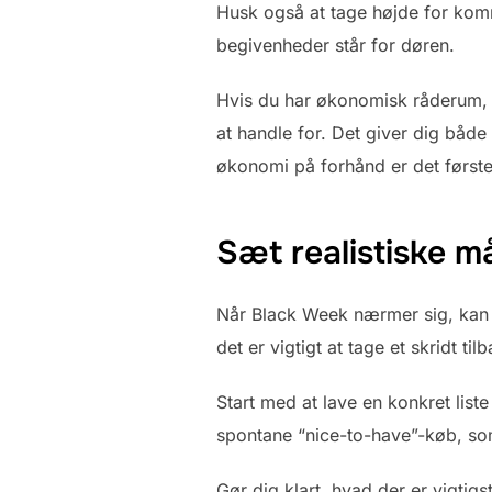
Husk også at tage højde for komm
begivenheder står for døren.
Hvis du har økonomisk råderum, k
at handle for. Det giver dig både 
økonomi på forhånd er det første
Sæt realistiske må
Når Black Week nærmer sig, kan d
det er vigtigt at tage et skridt ti
Start med at lave en konkret liste
spontane “nice-to-have”-køb, som
Gør dig klart, hvad der er vigtigst