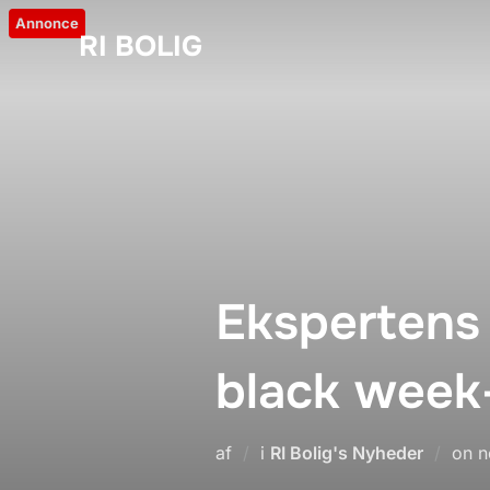
Videre
Annonce
RI BOLIG
til
indhold
Ekspertens 
black week
U
af
i
RI Bolig's Nyheder
on
n
d