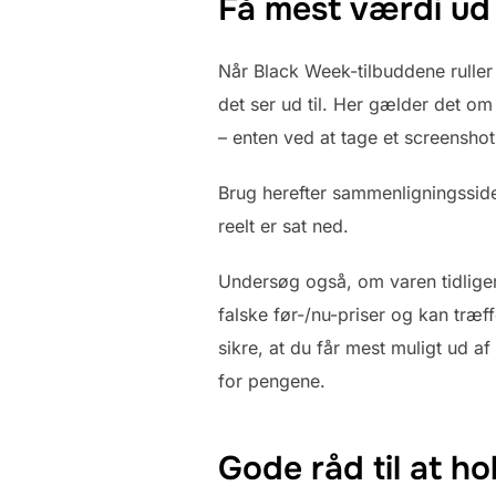
Få mest værdi ud
Når Black Week-tilbuddene ruller 
det ser ud til. Her gælder det o
– enten ved at tage et screenshot 
Brug herefter sammenligningssider
reelt er sat ned.
Undersøg også, om varen tidliger
falske før-/nu-priser og kan træf
sikre, at du får mest muligt ud a
for pengene.
Gode råd til at h