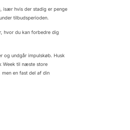
e, især hvis der stadig er penge
 under tilbudsperioden.
er, hvor du kan forbedre dig
fter og undgår impulskøb. Husk
k Week til næste store
 men en fast del af din