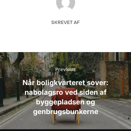
SKREVET AF
Indlægsnavigation
Previous
Previous
Når boligkvarteret sover:
nabolagsro ved siden af
byggepladsen og
genbrugsbunkerne