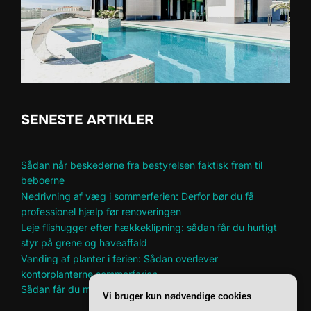
SENESTE ARTIKLER
Sådan når beskederne fra bestyrelsen faktisk frem til
beboerne
Nedrivning af væg i sommerferien: Derfor bør du få
professionel hjælp før renoveringen
Leje flishugger efter hækkeklipning: sådan får du hurtigt
styr på grene og haveaffald
Vanding af planter i ferien: Sådan overlever
kontorplanterne sommerferien
Sådan får du mere plads til hobbyer i et lille hjem
Vi bruger kun nødvendige cookies