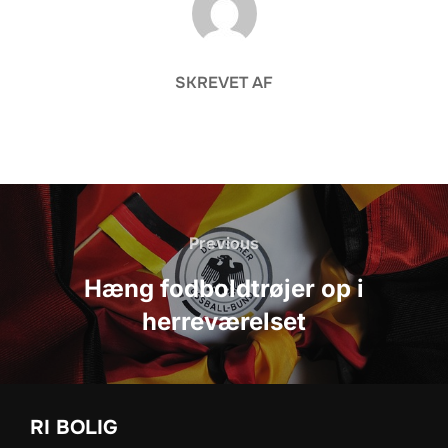
SKREVET AF
Indlægsnavigation
Previous
Previous
Hæng fodboldtrøjer op i
herreværelset
RI BOLIG