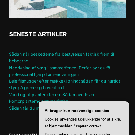
SENESTE ARTIKLER
Sådan når beskederne fra bestyrelsen faktisk frem til
beboerne
Nedrivning af væg i sommerferien: Derfor bør du få
professionel hjælp før renoveringen
Leje flishugger efter hækkeklipning: sådan får du hurtigt
styr på grene og haveaffald
Vanding af planter i ferien: Sådan overlever
kontorplanterne sommerferien
Sådan får du mere plads til hobbyer i et lille hjem
Vi bruger kun nødvendige cookies
Cookies anvendes udelukkende for at sikre,
at hjemmesiden fungerer korrekt.
Disse cookies sættes af os og slettes