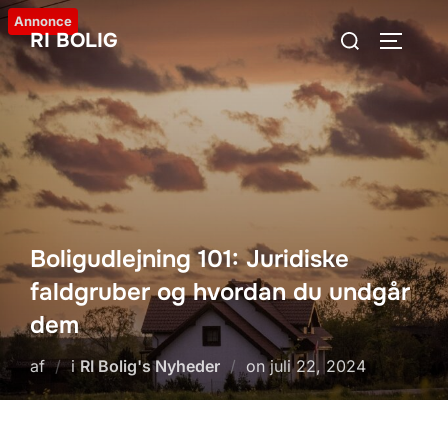
Videre
Annonce
Søg
RI BOLIG
til
SLÅ NA
efter:
indhold
Boligudlejning 101: Juridiske
faldgruber og hvordan du undgår
dem
Udgivet
af
i
RI Bolig's Nyheder
on
juli 22, 2024
d.