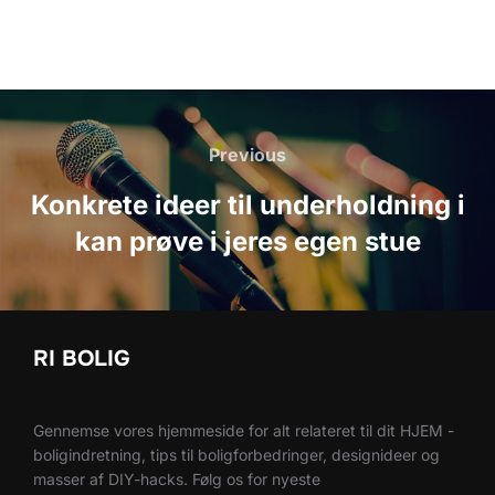
Indlægsnavigation
Previous
Previous
Konkrete ideer til underholdning i
kan prøve i jeres egen stue
RI BOLIG
Gennemse vores hjemmeside for alt relateret til dit HJEM -
boligindretning, tips til boligforbedringer, designideer og
masser af DIY-hacks. Følg os for nyeste